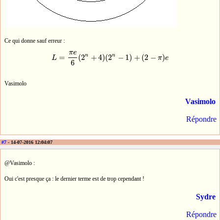
Ce qui donne sauf erreur :
π
e
n
n
=
(
2
+
4
)
(
2
−
1
)
+
(
2
−
)
L
π
e
L
=
π
e
6
(
2
n
+
4
)
(
2
n
−
1
)
+
(
2
−
π
)
e
6
Vasimolo
Vasimolo
Répondre
#7
- 14-07-2016 12:04:07
@Vasimolo :
Oui c'est presque ça : le dernier terme est de trop cependant !
Sydre
Répondre