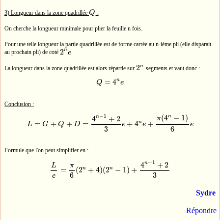
3) Longueur dans la zone quadrillée
Q
:
Q
On cherche la longueur minimale pour plier la feuille n fois.
Pour une telle longueur la partie quadrillée est de forme carrée au n-ième pli (elle disparait
n
2
au prochain pli) de coté
e
2
n
e
n
2
La longueur dans la zone quadrillée est alors répartie sur
segments et vaut donc :
2
n
n
=
4
Q
e
Q
=
4
n
e
Conclusion :
−
1
n
(
4
−
1
)
n
4
+
2
π
n
=
+
+
=
+
4
+
L
G
Q
D
e
e
e
L
=
G
+
Q
+
D
=
4
n
−
1
+
2
3
e
+
4
n
e
+
π
(
4
n
−
1
)
6
e
3
6
Formule que l'on peut simplifier en :
−
1
n
4
+
2
L
π
n
n
=
(
2
+
4
)
(
2
−
1
)
+
L
e
=
π
6
(
2
n
+
4
)
(
2
n
−
1
)
+
4
n
−
1
+
2
3
6
3
e
Sydre
Répondre