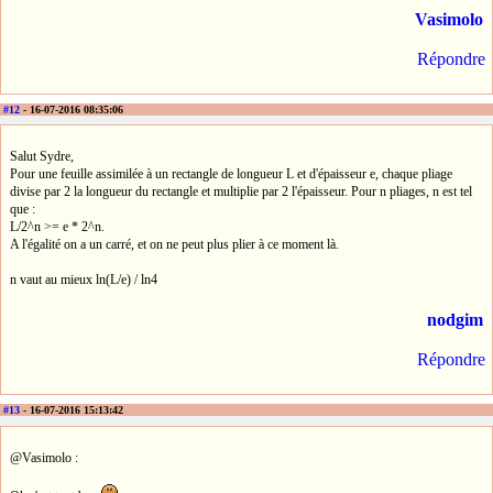
Vasimolo
Répondre
#12
- 16-07-2016 08:35:06
Salut Sydre,
Pour une feuille assimilée à un rectangle de longueur L et d'épaisseur e, chaque pliage
divise par 2 la longueur du rectangle et multiplie par 2 l'épaisseur. Pour n pliages, n est tel
que :
L/2^n >= e * 2^n.
A l'égalité on a un carré, et on ne peut plus plier à ce moment là.
n vaut au mieux ln(L/e) / ln4
nodgim
Répondre
#13
- 16-07-2016 15:13:42
@Vasimolo :