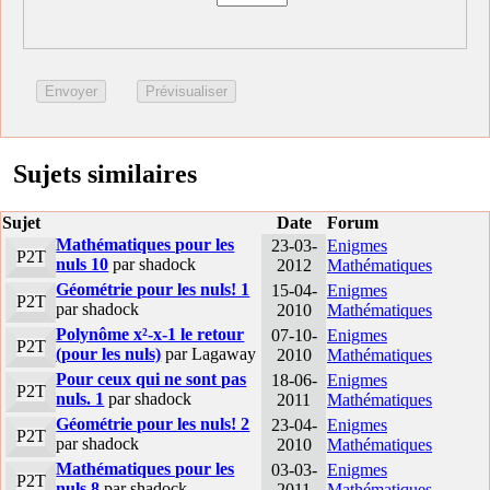
Sujets similaires
Sujet
Date
Forum
Mathématiques pour les
23-03-
Enigmes
P2T
nuls 10
par shadock
2012
Mathématiques
Géométrie pour les nuls! 1
15-04-
Enigmes
P2T
par shadock
2010
Mathématiques
Polynôme x²-x-1 le retour
07-10-
Enigmes
P2T
(pour les nuls)
par Lagaway
2010
Mathématiques
Pour ceux qui ne sont pas
18-06-
Enigmes
P2T
nuls. 1
par shadock
2011
Mathématiques
Géométrie pour les nuls! 2
23-04-
Enigmes
P2T
par shadock
2010
Mathématiques
Mathématiques pour les
03-03-
Enigmes
P2T
nuls 8
par shadock
2011
Mathématiques