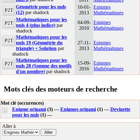
Géométrie pour les nuls
10-01-
Enigmes
P2T
(12)
par shadock
2013
Mathématiques
Mathématiques pour les
04-09-
Enigmes
P2T
nuls 4 (plus indice)
par
2010
Mathématiques
shadock
Mathématiques pour les
P2T
nuls 19 (Géométrie du
27-11-
Enigmes
triangle) + Solution
par
2013
Mathématiques
shadock
Mathématiques pour les
15-09-
Enigmes
P2T
nuls 28 (Somme des motifs
2016
Mathématiques
d'un nombre)
par shadock
Mots clés des moteurs de recherche
Mot clé (occurences)
Enigme origami
(3) —
Enigmes origami
(1) —
Devinette
pour les nuls
(1) —
Aller à