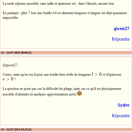
La seule réponse possible, sans taille ni épaisseur est : dans l'absolu, aucune fois.
En pratique : plier 7 fois une feuille A4 en alternant longueur et largeur est déjà quasiment
impossible.
gwen27
Répondre
#3
- 14-07-2016 00:09:22
@gwen27 :
>
0
Certes, mais qu'en est-il pour une feuille bien réelle de longueur
l
et d'épaisseur
l
>
0
>
0
e
?
e
>
0
La question ne porte pas sur la difficulté du pliage, mais sur ce qu'il est physiquement
possible d'atteindre (à quelques approximations près)
Sydre
Répondre
#4
- 14-07-2016 03:47:45