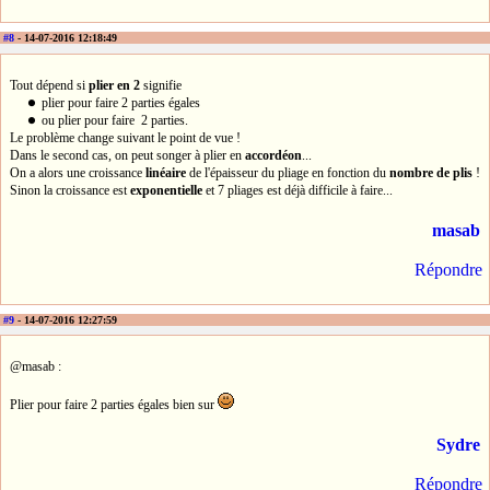
#8
- 14-07-2016 12:18:49
Tout dépend si
plier en 2
signifie
∙
plier pour faire 2 parties égales
∙
∙
ou plier pour faire 2 parties.
∙
Le problème change suivant le point de vue !
Dans le second cas, on peut songer à plier en
accordéon
...
On a alors une croissance
linéaire
de l'épaisseur du pliage en fonction du
nombre de plis
!
Sinon la croissance est
exponentielle
et 7 pliages est déjà difficile à faire...
masab
Répondre
#9
- 14-07-2016 12:27:59
@masab :
Plier pour faire 2 parties égales bien sur
Sydre
Répondre