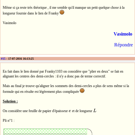
Même si ça reste très théorique , il me semble qu'il manque un petit quelque chose à la
longueur fournie dans le lien de Franky
Vasimolo
Vasimolo
Répondre
#15
- 17-07-2016 16:13:25
En fait dans le lien donné par Franky1103 on considère que "plier en deux" se fait en
alignant les centres des demi-cercles : il n'y a donc pas de terme correctif.
Mais au final je trouve qu'aligner les sommets des demi-cercles a plus de sens même si la
formule qui en résulte est légèrement plus compliquée
Solution :
On considère une feuille de papier d'épaisseur
e
et de longueur
L
e
L
Pli n°1 :