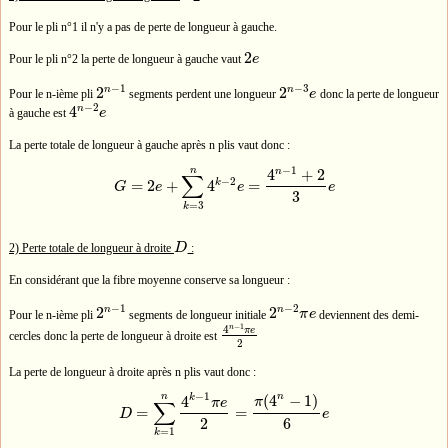
Pour le pli n°1 il n'y a pas de perte de longueur à gauche.
2
Pour le pli n°2 la perte de longueur à gauche vaut
e
2
e
−
1
−
3
n
n
2
2
Pour le n-ième pli
segments perdent une longueur
e
donc la perte de longueur
2
n
−
1
2
n
−
3
e
−
2
n
4
à gauche est
e
4
n
−
2
e
La perte totale de longueur à gauche après n plis vaut donc :
−
1
n
n
4
+
2
∑
−
2
k
=
2
+
4
=
G
e
e
e
G
=
2
e
+
∑
k
=
3
n
4
k
−
2
e
=
4
n
−
1
+
2
3
e
3
=
3
k
2) Perte totale de longueur à droite
D
:
D
En considérant que la fibre moyenne conserve sa longueur :
−
1
−
2
n
n
2
2
Pour le n-ième pli
segments de longueur initiale
π
e
deviennent des demi-
2
n
−
1
2
n
−
2
π
e
−
1
n
4
π
e
cercles donc la perte de longueur à droite est
4
n
−
1
π
e
2
2
La perte de longueur à droite après n plis vaut donc :
−
1
n
n
(
4
−
1
)
k
4
π
∑
π
e
=
=
D
e
D
=
∑
k
=
1
n
4
k
−
1
π
e
2
=
π
(
4
n
−
1
)
6
e
2
6
=
1
k