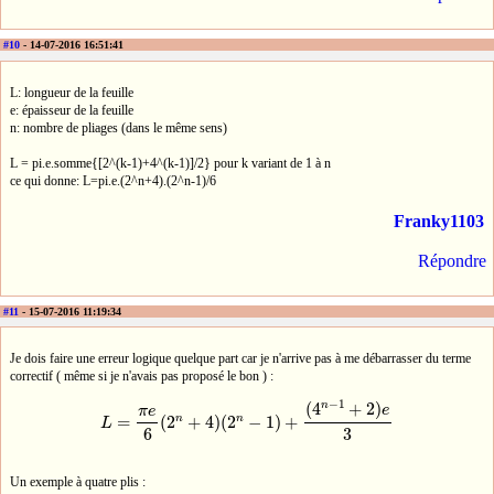
#10
- 14-07-2016 16:51:41
L: longueur de la feuille
e: épaisseur de la feuille
n: nombre de pliages (dans le même sens)
L = pi.e.somme{[2^(k-1)+4^(k-1)]/2} pour k variant de 1 à n
ce qui donne: L=pi.e.(2^n+4).(2^n-1)/6
Franky1103
Répondre
#11
- 15-07-2016 11:19:34
Je dois faire une erreur logique quelque part car je n'arrive pas à me débarrasser du terme
correctif ( même si je n'avais pas proposé le bon ) :
−
1
n
(
4
+
2
)
e
π
e
n
n
=
(
2
+
4
)
(
2
−
1
)
+
L
L
=
π
e
6
(
2
n
+
4
)
(
2
n
−
1
)
+
(
4
n
−
1
+
2
)
e
3
6
3
Un exemple à quatre plis :