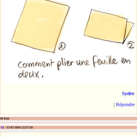
Sydre
|
Répondre
#0 Pub
#2
- 13-07-2016 22:57:10