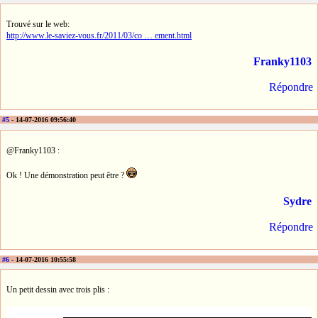
Trouvé sur le web:
http://www.le-saviez-vous.fr/2011/03/co … ement.html
Franky1103
Répondre
#5
- 14-07-2016 09:56:40
@Franky1103 :
Ok ! Une démonstration peut être ?
Sydre
Répondre
#6
- 14-07-2016 10:55:58
Un petit dessin avec trois plis :