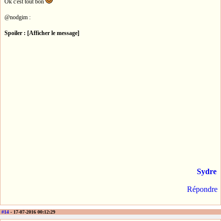
Ok c'est tout bon
@nodgim :
Spoiler : [Afficher le message]
Sydre
Répondre
#14
- 17-07-2016 00:12:29