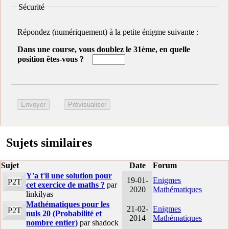
Sécurité
Répondez (numériquement) à la petite énigme suivante :
Dans une course, vous doublez le 31ème, en quelle
position êtes-vous ?
Sujets similaires
Sujet
Date
Forum
Y'a t'il une solution pour
19-01-
Enigmes
P2T
cet exercice de maths ?
par
2020
Mathématiques
linkilyas
Mathématiques pour les
21-02-
Enigmes
P2T
nuls 20 (Probabilité et
2014
Mathématiques
nombre entier)
par shadock