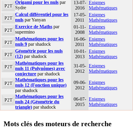
Origami pour les nuls
par
13-07-
Enigmes
P2T
Sydre
2016
Mathématiques
Calcul différentiel pour les
17-05-
Enigmes
P2T
nuls
par Yanyan
2011
Mathématiques
Exercice de Maths
par
01-11-
Enigmes
P2T
supermino
2008
Mathématiques
Mathématiques pour les
16-06-
Enigmes
P2T
nuls 9
par shadock
2011
Mathématiques
Géométrie pour les nuls
10-01-
Enigmes
P2T
(12)
par shadock
2013
Mathématiques
Mathématiques pour les
31-05-
Enigmes
P2T
nuls 11 (Polynômes) avec
2012
Mathématiques
conjecture
par shadock
Mathématiques pour les
09-06-
Enigmes
P2T
nuls 12 (Fonction unique)
2012
Mathématiques
par shadock
Mathématiques pour les
06-07-
Enigmes
P2T
nuls 24 (Géométrie du
2015
Mathématiques
triangle)
par shadock
Mots clés des moteurs de recherche