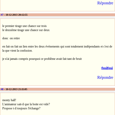
Répondre
#7
- 10-12-2013 20:12:55
le premier tirage une chance sur trois
le deuxième tirage une chance sur deux
donc on retire
en fait on fait un lien entre les deux événements qui sont totalement indépendants et c'est de
la que vient la confusion.
je n'ai jamais compris pourquoi ce problème avait fait tant de bruit
fmifmi
Répondre
#8
- 10-12-2013 21:11:05
monty hall!
L'animateur sait-il que la boite est vide?
Propose t-il toujours l'échange?