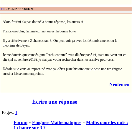
#10
- 11-12-2013 13:03:59
Alors fmifmi n'a pas donné la bonne réponse, les autres si...
Princeleroi Oui, l'animateur sait où est la bonne boite.
Il y a effectivement 2 chances sur 3. On peut voir ça avec les dénombrements ou le
théorème de Bayes.
Je me doutais que cette énigme "archi connue" avait dû être posé ici, étant nouveau sur ce
site (mi novembre 2013), je n'ai pas voulu rechercher dans les archive pour cela...
Désolé si je vous ai importuné avec ça, c'était juste histoire que je pose une tite énigme
aussi et laisse mon empreinte.
Neotenien
Écrire une réponse
Pages:
1
Forum
»
Enigmes Mathématiques
»
Maths pour les nuls :
1 chance sur 3 ?