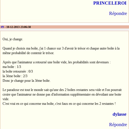
PRINCELEROI
Répondre
#9
- 10-12-2013 23:06:38
Oui, je change.
Quand je choisis ma boîte, j'ai 1 chance sur 3 d'avoir le trésor et chaque autre boîte à la
même probabilité de contenir le trésor.
Après que l'animateur a retourné une boîte vide, les probabilités sont devenues :
ma boîte : 1/3
la boîte retournée : 0/3
la 3ème boîte : 2/3
Donc je change pour la 3ème boîte.
Le paradoxe est tout le monde sait qu'une des 2 boîtes restantes sera vide et l'on pourrait
croire que l'animateur ne donne pas d'information supplémentaire en dévoilant une boite
vide.
C'est vrai en ce qui concerne ma boîte, c'est faux en ce qui concerne les 2 restantes !
dylasse
Répondre