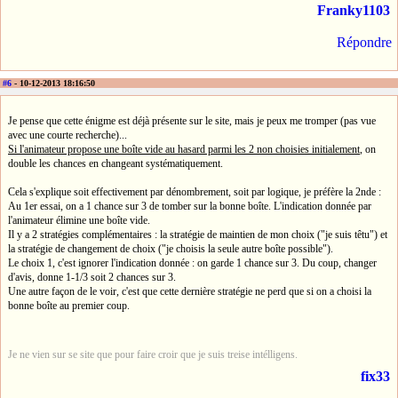
Franky1103
Répondre
#6
- 10-12-2013 18:16:50
Je pense que cette énigme est déjà présente sur le site, mais je peux me tromper (pas vue
avec une courte recherche)...
Si l'animateur propose une boîte vide au hasard parmi les 2 non choisies initialement
, on
double les chances en changeant systématiquement.
Cela s'explique soit effectivement par dénombrement, soit par logique, je préfère la 2nde :
Au 1er essai, on a 1 chance sur 3 de tomber sur la bonne boîte. L'indication donnée par
l'animateur élimine une boîte vide.
Il y a 2 stratégies complémentaires : la stratégie de maintien de mon choix ("je suis têtu") et
la stratégie de changement de choix ("je choisis la seule autre boîte possible").
Le choix 1, c'est ignorer l'indication donnée : on garde 1 chance sur 3. Du coup, changer
d'avis, donne 1-1/3 soit 2 chances sur 3.
Une autre façon de le voir, c'est que cette dernière stratégie ne perd que si on a choisi la
bonne boîte au premier coup.
Je ne vien sur se site que pour faire croir que je suis treise intélligens.
fix33