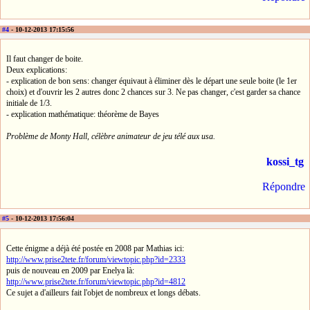
#4
- 10-12-2013 17:15:56
Il faut changer de boite.
Deux explications:
- explication de bon sens: changer équivaut à éliminer dès le départ une seule boite (le 1er
choix) et d'ouvrir les 2 autres donc 2 chances sur 3. Ne pas changer, c'est garder sa chance
initiale de 1/3.
- explication mathématique: théorème de Bayes
Problème de Monty Hall, célèbre animateur de jeu télé aux usa.
kossi_tg
Répondre
#5
- 10-12-2013 17:56:04
Cette énigme a déjà été postée en 2008 par Mathias ici:
http://www.prise2tete.fr/forum/viewtopic.php?id=2333
puis de nouveau en 2009 par Enelya là:
http://www.prise2tete.fr/forum/viewtopic.php?id=4812
Ce sujet a d'ailleurs fait l'objet de nombreux et longs débats.