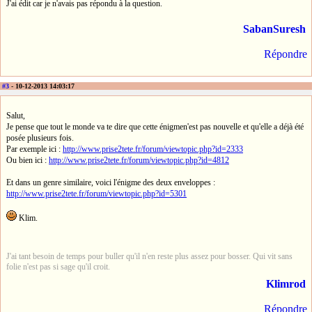
J'ai édit car je n'avais pas répondu à la question.
SabanSuresh
Répondre
#3
- 10-12-2013 14:03:17
Salut,
Je pense que tout le monde va te dire que cette énigmen'est pas nouvelle et qu'elle a déjà été
posée plusieurs fois.
Par exemple ici :
http://www.prise2tete.fr/forum/viewtopic.php?id=2333
Ou bien ici :
http://www.prise2tete.fr/forum/viewtopic.php?id=4812
Et dans un genre similaire, voici l'énigme des deux enveloppes :
http://www.prise2tete.fr/forum/viewtopic.php?id=5301
Klim.
J'ai tant besoin de temps pour buller qu'il n'en reste plus assez pour bosser. Qui vit sans
folie n'est pas si sage qu'il croit.
Klimrod
Répondre