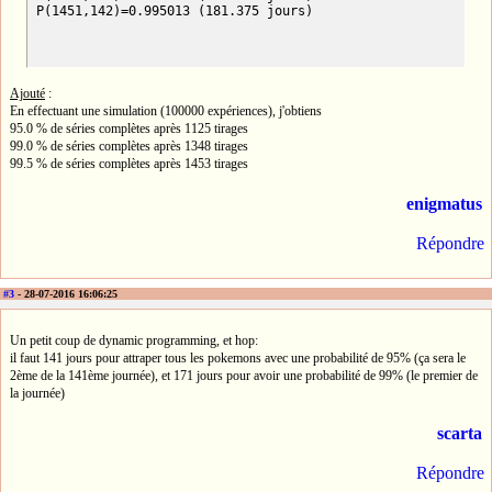
P(1451,142)=0.995013 (181.375 jours)
Ajouté
:
En effectuant une simulation (100000 expériences), j'obtiens
95.0 % de séries complètes après 1125 tirages
99.0 % de séries complètes après 1348 tirages
99.5 % de séries complètes après 1453 tirages
enigmatus
Répondre
#3
- 28-07-2016 16:06:25
Un petit coup de dynamic programming, et hop:
il faut 141 jours pour attraper tous les pokemons avec une probabilité de 95% (ça sera le
2ème de la 141ème journée), et 171 jours pour avoir une probabilité de 99% (le premier de
la journée)
scarta
Répondre