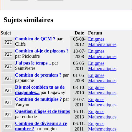
Sujets similaires
Sujet
Date
Forum
Combien de QCM ?
par
05-08-
Enigmes
P2T
Cliffe
2012
Mathématiques
Combien ai-je de pigeons ?
18-07-
Enigmes
P2T
par Picloudre
2008
Mathématiques
J'ai pas le temps...
par
05-05-
Enigmes
P2T
SaintPierre
2011
Mathématiques
Combien de premiers ?
par
01-05-
Enigmes
P2T
papiauche
2008
Mathématiques
Dis moi combien tu as de
08-10-
Enigmes
P2T
diagonales...
par Lagaway
2010
Mathématiques
Combien de multiples ?
par
29-07-
Enigmes
P2T
Yanyan
2011
Mathématiques
Question d'âges et de temps
16-11-
Enigmes
P2T
par eudoxie
2013
Mathématiques
Combien de diviseurs a ce
06-11-
Enigmes
P2T
nombre ?
par nodgim
2011
Mathématiques