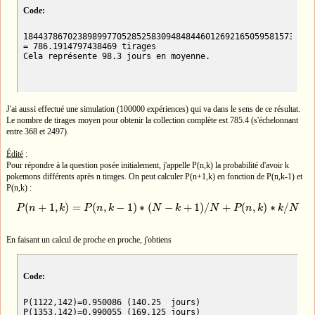
Code:
18443786702389899770528525830948484460126921650595815738825
= 786.1914797438469 tirages

Cela représente 98.3 jours en moyenne.
J'ai aussi effectué une simulation (100000 expériences) qui va dans le sens de ce résultat.
Le nombre de tirages moyen pour obtenir la collection complète est 785.4 (s'échelonnant
entre 368 et 2497).
Édité
:
Pour répondre à la question posée initialement, j'appelle P(n,k) la probabilité d'avoir k
pokemons différents après n tirages. On peut calculer P(n+1,k) en fonction de P(n,k-1) et
P(n,k) :
(
+
1
,
)
=
(
,
−
1
)
∗
(
−
+
1
)
/
+
(
,
)
∗
/
P
n
k
P
n
k
N
k
N
P
n
k
k
N
P
(
n
+
1
,
k
)
=
P
(
n
,
k
−
1
)
∗
(
N
−
k
+
1
)
/
N
+
P
(
n
,
k
)
∗
k
/
N
En faisant un calcul de proche en proche, j'obtiens
Code:
P(1122,142)=0.950086 (140.25  jours)

P(1353,142)=0.990055 (169.125 jours)
