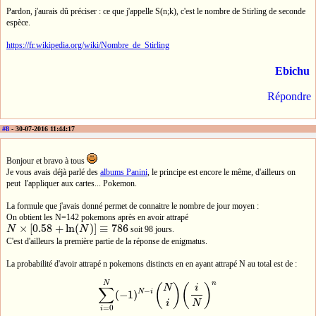
Pardon, j'aurais dû préciser : ce que j'appelle S(n;k), c'est le nombre de Stirling de seconde
espèce.
https://fr.wikipedia.org/wiki/Nombre_de_Stirling
Ebichu
Répondre
#8
- 30-07-2016 11:44:17
Bonjour et bravo à tous
Je vous avais déjà parlé des
albums Panini
, le principe est encore le même, d'ailleurs on
peut l'appliquer aux cartes... Pokemon.
La formule que j'avais donné permet de connaitre le nombre de jour moyen :
On obtient les N=142 pokemons après en avoir attrapé
×
[
0.58
+
ln
(
)
]
≡
786
N
N
soit 98 jours.
N
×
[
0.58
+
ln
(
N
)
]
≡
786
C'est d'ailleurs la première partie de la réponse de enigmatus.
La probabilité d'avoir attrapé n pokemons distincts en en ayant attrapé N au total est de :
n
N
(
)
(
)
∑
N
i
−
N
i
(
−
1
)
∑
i
=
0
N
(
−
1
)
N
−
i
(
N
i
)
(
i
N
)
n
i
N
=
0
i