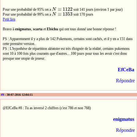
≡
1122
Pour une probabilité de 95% on a
N
soit 141 jours (environ 1 par jour)
N
≡
1122
≡
1353
Pour une probabilité de 99% on a
N
soit 170 jours
N
≡
1353
Petit lien
Bravo à
enigmatus
,
scarta
et
Ebichu
qui ont tous donné une bonne réponse !
PS : Apparemment il y a plus de 142 Pokemons, certains sont cachés, et il y en a 151 dans
cette première version.
PS : L'hypothèse de répartition aléatoire est très éloignée de la réalité, certains pokemons
sont 10 à 100 fois plus courants que d'autres... 100 jours pour tous les avoir c'est donc
presque une utopie de joueur.
EfCeBa
Répondre
#9
- 30-07-2016 12:04:15
@EfCeBa #8 : Tu as inversé 2 chiffres (c'est 786 et non 768)
enigmatus
Répondre