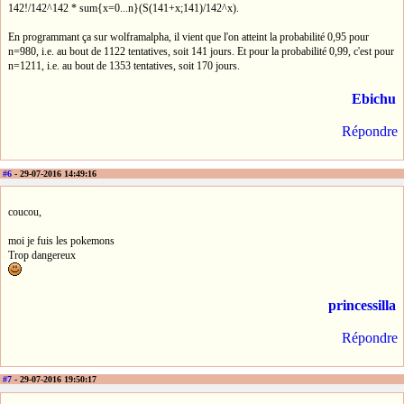
142!/142^142 * sum{x=0...n}(S(141+x;141)/142^x).
En programmant ça sur wolframalpha, il vient que l'on atteint la probabilité 0,95 pour
n=980, i.e. au bout de 1122 tentatives, soit 141 jours. Et pour la probabilité 0,99, c'est pour
n=1211, i.e. au bout de 1353 tentatives, soit 170 jours.
Ebichu
Répondre
#6
- 29-07-2016 14:49:16
coucou,
moi je fuis les pokemons
Trop dangereux
princessilla
Répondre
#7
- 29-07-2016 19:50:17