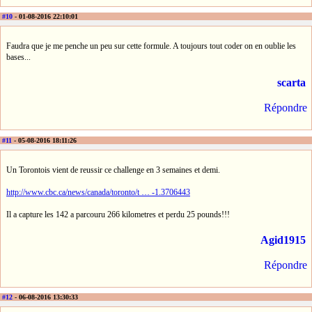
#10
- 01-08-2016 22:10:01
Faudra que je me penche un peu sur cette formule. A toujours tout coder on en oublie les
bases...
scarta
Répondre
#11
- 05-08-2016 18:11:26
Un Torontois vient de reussir ce challenge en 3 semaines et demi.
http://www.cbc.ca/news/canada/toronto/t … -1.3706443
Il a capture les 142 a parcouru 266 kilometres et perdu 25 pounds!!!
Agid1915
Répondre
#12
- 06-08-2016 13:30:33