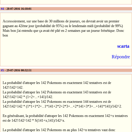
#4
- 28-07-2016 16:18:01
Accessoirement, sur une base de 30 millions de joueurs, on devrait avoir un premier
gagnant au 42ème jour (probabilité de 95%) ou le lendemain midi (probabilité de 99%)
Mais bon j'ai entendu que ça avait été plié en 2 semaines par un joueur frénétique. Donc
bon
scarta
Répondre
#5
- 29-07-2016 00:32:51
La probabilité d'attraper les 142 Pokemons en exactement 142 tentatives est de
142!/142^142.
La probabilité d'attraper les 142 Pokemons en exactement 143 tentatives est de
142!/142^142 * (1+2+...+141)/142.
La probabilité d'attraper les 142 Pokemons en exactement 144 tentatives est de
142!/142^142 * (1*1+1*2+...1*141+2*2+2*3+...+2*141+3*3+...+141*141)/142^2.
En généralisant, la probabilité d'attraper les 142 Pokemons en exactement 142+x tentatives
est de 142!/142^142 * S(141+x;141)/142^x.
La probabilité d'attraper les 142 Pokemons en au plus 142+n tentatives vaut donc