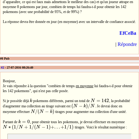
d’apparaître, ce qui est faux mais admettons le meilleur des cas) et qu'un joueur attrape en
moyenne 8 pokemons par jour, combien de temps lui faudra-t-il pour obtenir les 142
pokemons (avec une probabilité de 95%, et de 99%) ?
La réponse devra être donnée en jour (en moyenne) avec un intervalle de confiance associé.
EfCeBa
|
Répondre
#0 Pub
#2
- 27-07-2016 08:26:40
Bonjour,
Je vais répondre à la question "combien de temps
en moyenne
lui faudra-t-il pour obtenir
les 142 pokemons", qui n'est pas celle posée.
=
142
Si je possède déjà
k
pokemons différents, parmi un total de
N
, la probabilité
k
N
=
142
(
−
)
/
d'augmenter ma collection au tirage suivant est
N
k
N
. Je devrai donc en
(
N
−
k
)
/
N
/
(
−
)
moyenne effectuer
N
N
k
tirages pour augmenter ma collection d'une unité.
N
/
(
N
−
k
)
=
0
Partant de
k
, pour obtenir tous les pokemons, je devrai effectuer en moyenne
k
=
0
∗
(
1
/
+
1
/
(
−
1
)
+
.
.
.
+
1
/
1
)
N
N
N
tirages. Voici le résultat numérique :
N
∗
(
1
/
N
+
1
/
(
N
−
1
)
+
.
.
.
+
1
/
1
)