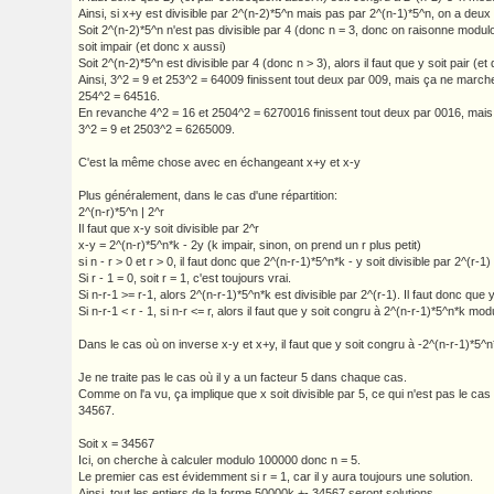
Ainsi, si x+y est divisible par 2^(n-2)*5^n mais pas par 2^(n-1)*5^n, on a deux
Soit 2^(n-2)*5^n n'est pas divisible par 4 (donc n = 3, donc on raisonne modulo 
soit impair (et donc x aussi)
Soit 2^(n-2)*5^n est divisible par 4 (donc n > 3), alors il faut que y soit pair (e
Ainsi, 3^2 = 9 et 253^2 = 64009 finissent tout deux par 009, mais ça ne march
254^2 = 64516.
En revanche 4^2 = 16 et 2504^2 = 6270016 finissent tout deux par 0016, mai
3^2 = 9 et 2503^2 = 6265009.
C'est la même chose avec en échangeant x+y et x-y
Plus généralement, dans le cas d'une répartition:
2^(n-r)*5^n | 2^r
Il faut que x-y soit divisible par 2^r
x-y = 2^(n-r)*5^n*k - 2y (k impair, sinon, on prend un r plus petit)
si n - r > 0 et r > 0, il faut donc que 2^(n-r-1)*5^n*k - y soit divisible par 2^(r-1)
Si r - 1 = 0, soit r = 1, c'est toujours vrai.
Si n-r-1 >= r-1, alors 2^(n-r-1)*5^n*k est divisible par 2^(r-1). Il faut donc que y
Si n-r-1 < r - 1, si n-r <= r, alors il faut que y soit congru à 2^(n-r-1)*5^n*k mod
Dans le cas où on inverse x-y et x+y, il faut que y soit congru à -2^(n-r-1)*5^
Je ne traite pas le cas où il y a un facteur 5 dans chaque cas.
Comme on l'a vu, ça implique que x soit divisible par 5, ce qui n'est pas le cas
34567.
Soit x = 34567
Ici, on cherche à calculer modulo 100000 donc n = 5.
Le premier cas est évidemment si r = 1, car il y aura toujours une solution.
Ainsi, tout les entiers de la forme 50000k +- 34567 seront solutions.