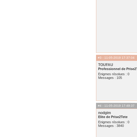
#3
- 11-05-2019 17:37:04
TOUFAU
Professionnel de Prise2
Enigmes résolues : 0
Messages : 105
#4
- 11-05-2019 17:49:37
nodgim
Elite de Prise2Tete
Enigmes résolues : 0
Messages : 3840