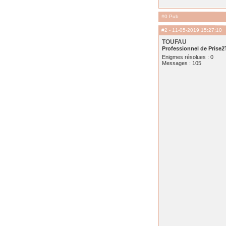
#0 Pub
#2
- 11-05-2019 15:27:10
TOUFAU
Professionnel de Prise2
Enigmes résolues : 0
Messages : 105