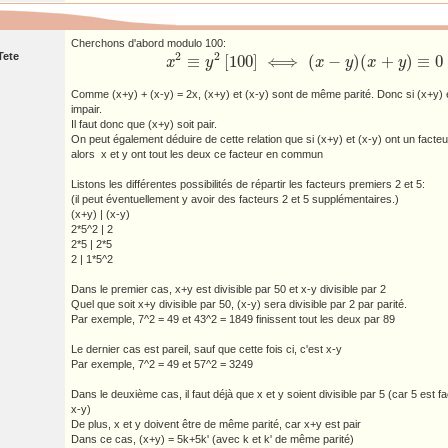
Cherchons d'abord modulo 100:
2
2
Tete
≡
[
100
]
⟺
(
−
)
(
+
)
≡
0
x
y
x
y
x
y
x
2
≡
y
2
[
100
]
⟺
(
x
−
y
)
(
x
+
y
)
≡
0
[
100
]
Comme (x+y) + (x-y) = 2x, (x+y) et (x-y) sont de même parité. Donc si (x+y) e
impair.
Il faut donc que (x+y) soit pair.
On peut également déduire de cette relation que si (x+y) et (x-y) ont un fact
alors x et y ont tout les deux ce facteur en commun
Listons les différentes possibilités de répartir les facteurs premiers 2 et 5:
(il peut éventuellement y avoir des facteurs 2 et 5 supplémentaires.)
(x+y) | (x-y)
2*5^2 | 2
2*5 | 2*5
2 | 1*5^2
Dans le premier cas, x+y est divisible par 50 et x-y divisible par 2
Quel que soit x+y divisible par 50, (x-y) sera divisible par 2 par parité.
Par exemple, 7^2 = 49 et 43^2 = 1849 finissent tout les deux par 89
Le dernier cas est pareil, sauf que cette fois ci, c'est x-y
Par exemple, 7^2 = 49 et 57^2 = 3249
Dans le deuxième cas, il faut déjà que x et y soient divisible par 5 (car 5 est
x-y)
De plus, x et y doivent être de même parité, car x+y est pair
Dans ce cas, (x+y) = 5k+5k' (avec k et k' de même parité)