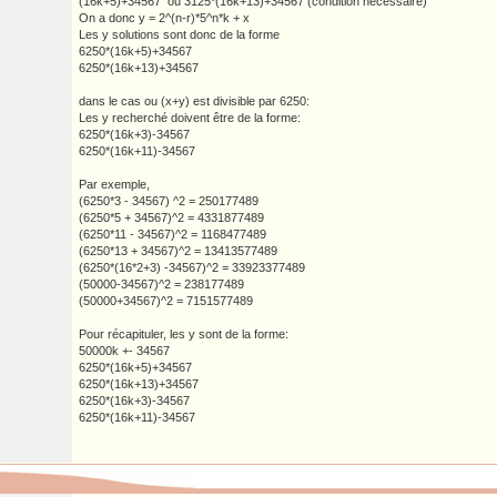
(16k+5)+34567 ou 3125*(16k+13)+34567 (condition nécessaire)
On a donc y = 2^(n-r)*5^n*k + x
Les y solutions sont donc de la forme
6250*(16k+5)+34567
6250*(16k+13)+34567
dans le cas ou (x+y) est divisible par 6250:
Les y recherché doivent être de la forme:
6250*(16k+3)-34567
6250*(16k+11)-34567
Par exemple,
(6250*3 - 34567) ^2 = 250177489
(6250*5 + 34567)^2 = 4331877489
(6250*11 - 34567)^2 = 1168477489
(6250*13 + 34567)^2 = 13413577489
(6250*(16*2+3) -34567)^2 = 33923377489
(50000-34567)^2 = 238177489
(50000+34567)^2 = 7151577489
Pour récapituler, les y sont de la forme:
50000k +- 34567
6250*(16k+5)+34567
6250*(16k+13)+34567
6250*(16k+3)-34567
6250*(16k+11)-34567