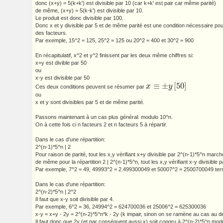
donc (x+y) = 5(k+k') est divisible par 10 (car k+k' est pair car même parité)
de même, (x+y) = 5(k-k') est divisible par 10.
Le produit est donc divisible par 100.
Donc x et y divisible par 5 et de même parité est une condition nécessaire pou
des facteurs.
Par exemple, 15^2 = 125, 25^2 = 125 ou 20^2 = 400 et 30^2 = 900
En récapitulatif, x^2 et y^2 finissent par les deux même chiffres si:
x+y est divible par 50
ou
x-y est divisible par 50
≡
±
[
50
]
x
y
Ces deux conditions peuvent se résumer par
x
≡
±
y
[
50
]
ou
x et y sont divisibles par 5 et de même parité.
Passons maintenant à un cas plus général: modulo 10^n.
On à cette fois ci n facteurs 2 et n facteurs 5 à répartir.
Dans le cas d'une répartition:
2^(n-1)*5^n | 2
Pour raison de parité, tout les x,y vérifiant x+y divisible par 2^(n-1)*5^n march
de même pour la répartition 2 | 2^(n-1)*5^n, tout les x,y vérifiant x-y divisible 
Par exemple, 7^2 = 49, 49993^2 = 2.499300049 et 50007^2 = 2500700049 ter
Dans le cas d'une répartition:
2^(n-2)*5^n | 2^2
Il faut que x-y soit divisible par 4.
Par exemple, 6^2 = 36, 24994^2 = 624700036 et 25006^2 = 625300036
x-y = x+y - 2y = 2^(n-2)*5^n*k - 2y (k impair, sinon on se ramène au cas au 
Il faut donc que 2y (et par conséquent aussi x) soit congru à 2^(n-2)*5^n modu