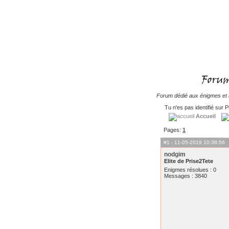
Forum dédié aux énigmes et à
Tu n'es pas identifié sur P
Accueil
Pages:
1
#1
- 11-05-2019 10:38:56
nodgim
Elite de Prise2Tete
Enigmes résolues : 0
Messages : 3840