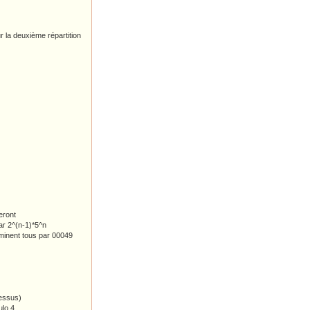
r la deuxième répartition
eront
par 2^(n-1)*5^n
minent tous par 00049
dessus)
lo 4.