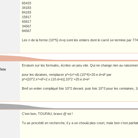
65433
34183
84183
15817
65817
34567
84567
Les n de la forme (10^5).m+p sont les entiers dont le carré se termine par 77
Erratum sur les formules, écrites un peu vite. Qui ne change rien au raisonnem
Tete
pour les dizaines, remplacer p²=(x²+d).(10^4)+20.e.d+d² par
p²=[10^2.x²+d²+2.x.(10.d+e)].10^2 +20.e.d+e²
Bref un entier compliqué fois 10^2 devant. puis fois 10^3 pour les centaines, 10^
C'est bon, TOUFAU, bravo @ toi !
Tu as procédé en recherche, il y a un chouiä plus court, mais bon c'est parfait