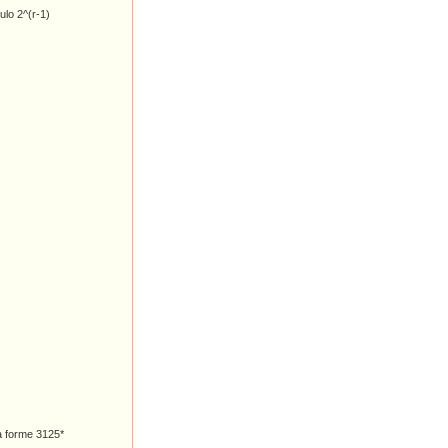
dulo 2^(r-1)
a forme 3125*