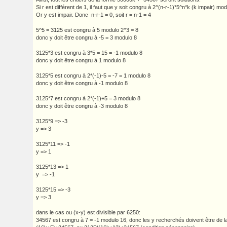
Si r est différent de 1, il faut que y soit congru à 2^(n-r-1)*5^n*k (k impair) mo
Or y est impair. Donc n-r-1 = 0, soit r = n-1 = 4
5^5 = 3125 est congru à 5 modulo 2^3 = 8
donc y doit être congru à -5 = 3 modulo 8
3125*3 est congru à 3*5 = 15 = -1 modulo 8
donc y doit être congru à 1 modulo 8
3125*5 est congru à 2*(-1)-5 = -7 = 1 modulo 8
donc y doit être congru à -1 modulo 8
3125*7 est congru à 2*(-1)+5 = 3 modulo 8
donc y doit être congru à -3 modulo 8
3125*9 => -3
y => 3
3125*11 => -1
y => 1
3125*13 => 1
y => -1
3125*15 => -3
y => 3
dans le cas ou (x-y) est divisible par 6250:
34567 est congru à 7 = -1 modulo 16, donc les y recherchés doivent être de l