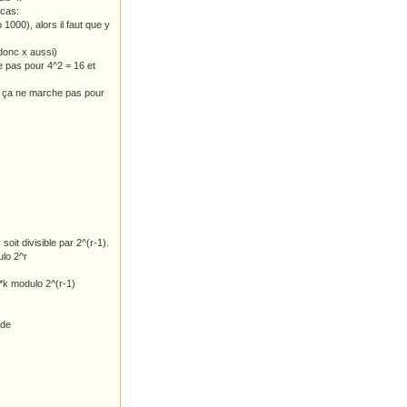
 cas:
1000), alors il faut que y
t donc x aussi)
e pas pour 4^2 = 16 et
s ça ne marche pas pour
 soit divisible par 2^(r-1).
ulo 2^r
n*k modulo 2^(r-1)
 de