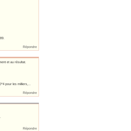
489.
Répondre
ent et au résultat.
4 pour les milliers,...
Répondre
.
Répondre