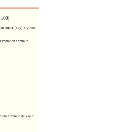
[
100
]
st impair, (x+y)(x-y) est
eur impair en commun,
 facteur commun de x+y et