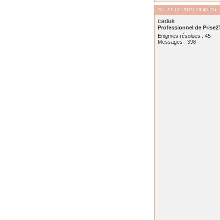
#5
- 11-05-2019 18:43:26
caduk
Professionnel de Prise2
Enigmes résolues : 45
Messages : 398