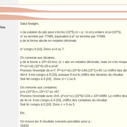
Salut Nodgim,
Tete
n (la solution du pb) peut s’écrire (10^5).m + p ; m et p entiers et p<(10^5).
n² se termine par 77489, équivalent à p² se termine par 77489.
p de la forme abcde en notation décimale.
e² congru 9 [10]. Donc e=3 ou 7.
On remonte aux dizaines.
p de la forme x.10²+10.d+e, (x = abc en notation décimale, mais on s’en moqu
P²=(x²+d).(10^4)+20.e.d+d².
Prenons l’exemple de e=7. P²=(x²+d).(10^4)+14d.(10^1)+49. Le chiffre des diz
4d+4. Il est congru à 8 [10], puisque 8 est le chiffre des dizaines du résultat.
Soit 4d congru à 4 [10]. Donc d = 1 ou 6.
On remonte aux centaines.
p=x.(10^3)+c.10²+17 ou +67.
Prenons l’exemple avec d=6. p²=(x²+c).(10^6)+134.c.10²+4489. Le chiffre des 
de 4c+4. Il est congru à 4 [10], chiffre des centaines du résultat.
Soit 4c congru à 0 [10]. Donc c = 0 ou 5.
Etc.
On trouve les 8 résultats suivants possibles pour p :
15433