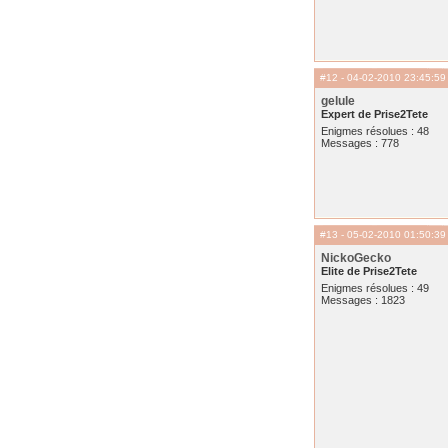
#12
- 04-02-2010 23:45:59
gelule
Expert de Prise2Tete
Enigmes résolues : 48
Messages : 778
#13
- 05-02-2010 01:50:39
NickoGecko
Elite de Prise2Tete
Enigmes résolues : 49
Messages : 1823