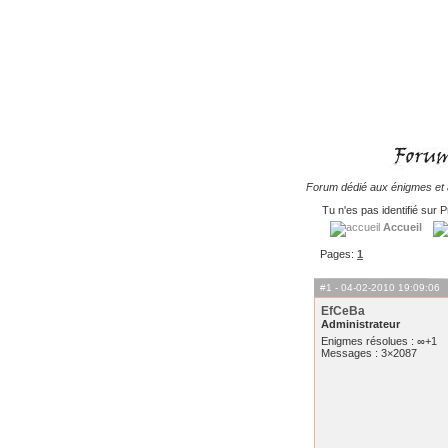
Forum dédié aux énigmes et à
Tu n'es pas identifié sur P
Accueil
Pages:
1
#1
- 04-02-2010 19:09:06
EfCeBa
Administrateur
Enigmes résolues : ∞+1
Messages : 3×2087