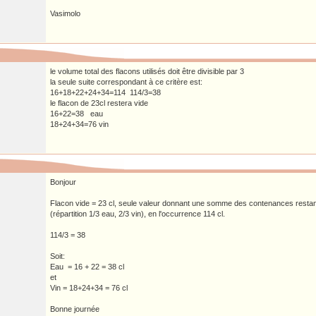
Vasimolo
le volume total des flacons utilisés doit être divisible par 3
la seule suite correspondant à ce critère est:
16+18+22+24+34=114 114/3=38
le flacon de 23cl restera vide
16+22=38 eau
18+24+34=76 vin
Bonjour
Flacon vide = 23 cl, seule valeur donnant une somme des contenances restant
(répartition 1/3 eau, 2/3 vin), en l'occurrence 114 cl.
114/3 = 38
Soit:
Eau = 16 + 22 = 38 cl
et
Vin = 18+24+34 = 76 cl
Bonne journée