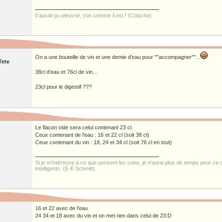
Il aurait pu pleuvoir, con comme il est ! (Coluche)
On a une bouteille de vin et une demie d'eau pour ""accompagner""...
Tete
38cl d'eau et 76cl de vin...
23cl pour le digestif ???
Le flacon vide sera celui contenant 23 cl.
Ceux contenant de l'eau : 16 et 22 cl (soit 38 cl)
Ceux contenant du vin : 18, 24 et 34 cl (soit 76 cl en tout)
Si je m'intéresse à ce que pensent les cons, je n'aurai plus de temps pour ce
intelligents. (E-E Schmitt)
16 et 22 avec de l'eau
24 34 et 18 avec du vin et on met rien dans celui de 23:D