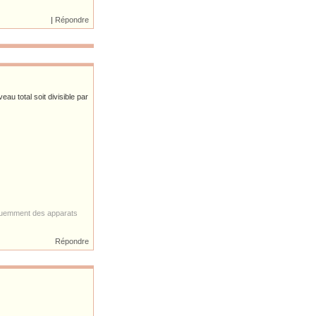
|
Répondre
eau total soit divisible par
équemment des apparats
Répondre