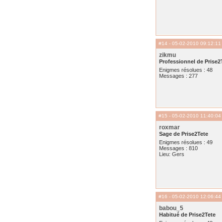
#14
- 05-02-2010 09:12:11
zikmu
Professionnel de Prise2
Enigmes résolues : 48
Messages : 277
#15
- 05-02-2010 11:40:04
roxmar
Sage de Prise2Tete
Enigmes résolues : 49
Messages : 810
Lieu: Gers
#16
- 05-02-2010 12:06:44
babou_5
Habitué de Prise2Tete