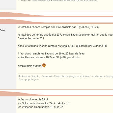
le total des flacons remplis doit être divisible par 3 (1/3 eau, 2/3 vin)
Tete
le total des contenus est égal à 137, le seul flacon à enlever qui fait que le nouv
3 est le flacon de 23 l
donc le total des flacons remplis est égal à 114, qui divisé par 3 donne 38
il faut donc remplir les flacons de 16 et 22 l par de l'eau
et les flacons restants 18,24 et 34 (=76) par du vin
simple mais sympa
Un truisme inepte, chamarré d'une phraséologie spécieuse, se diapre subs
d'un apophtegme
le flacon vide est le 23 cl
les 3 flacon de vin sont le 24, le 34 et le 18
les 2 flacons d'eau sont le 16 et le 22