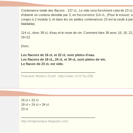
Contenance totale des flacons : 137 cL. Le vide sera forcément celui de 23 cL,
d'obtenir un contenu divisible par 3, en l'occurrence 114 cL. (Pour le trouver,
congru à 2 modulo 3, et dans les six petites contenances 23 est la seule à par
blablabla).
114 cL, donc 38 cL d'eau et le reste de vin. Comment faire 38 avec 16, 18, 22, 
16+22.
Donc :
Les flacons de 16 cL et 22 cL sont pleins d'eau.
Les flacons de 18 cL, 24 cL et 34 cL sont pleins de vin.
Le flacon de 23 cL est vide.
Podcasts Modern Zeuhl : http://radio-r2r.fr/?p=298
16 cl + 22 cl
18 cl + 24 cl + 34 cl
23 cl
http://enigmusique.blogspot.com/