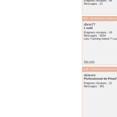
Enigmes résolues : 48
Messages : 22
#17
- 05-02-2010 12:34:16
dhrm77
L'exilé
Enigmes résolues : 49
Messages : 3004
Lieu: Fanning Island-?-Lac
Site web
#18
- 05-02-2010 23:53:43
dylasse
Professionnel de Prise2
Enigmes résolues : 21
Messages : 381