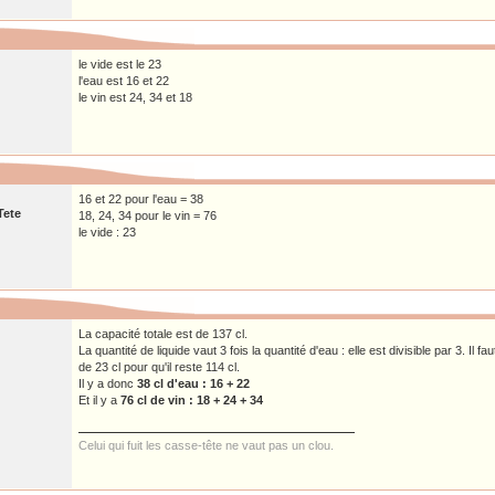
le vide est le 23
l'eau est 16 et 22
le vin est 24, 34 et 18
16 et 22 pour l'eau = 38
Tete
18, 24, 34 pour le vin = 76
le vide : 23
La capacité totale est de 137 cl.
La quantité de liquide vaut 3 fois la quantité d'eau : elle est divisible par 3. Il fa
de 23 cl pour qu'il reste 114 cl.
Il y a donc
38 cl d'eau : 16 + 22
Et il y a
76 cl de vin : 18 + 24 + 34
Celui qui fuit les casse-tête ne vaut pas un clou.