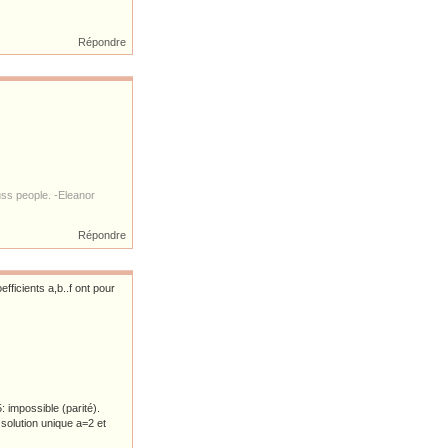
Répondre
ss people. -Eleanor
Répondre
ficients a,b..f ont pour
 impossible (parité).
solution unique a=2 et