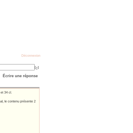
Déconnexion
[+]
Écrire une réponse
et 34 cl.
nal, le contenu présente 2