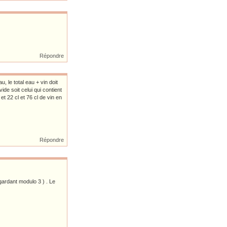
Répondre
, le total eau + vin doit
vide soit celui qui contient
et 22 cl et 76 cl de vin en
Répondre
egardant modulo 3 ) . Le