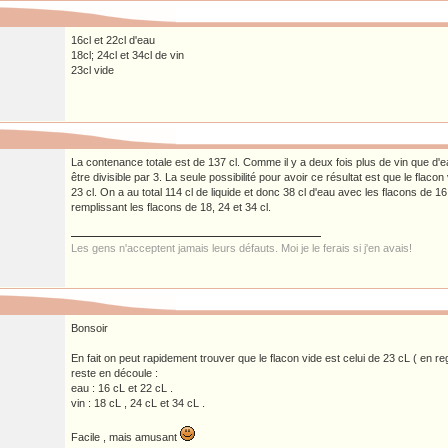
16cl et 22cl d'eau
18cl; 24cl et 34cl de vin
23cl vide
La contenance totale est de 137 cl. Comme il y a deux fois plus de vin que d'eau
être divisible par 3. La seule possibilité pour avoir ce résultat est que le flacon 
23 cl. On a au total 114 cl de liquide et donc 38 cl d'eau avec les flacons de 16 
remplissant les flacons de 18, 24 et 34 cl.
Les gens n'acceptent jamais leurs défauts. Moi je le ferais si j'en avais!
Bonsoir
En fait on peut rapidement trouver que le flacon vide est celui de 23 cL ( en r
reste en découle :
eau : 16 cL et 22 cL .
vin : 18 cL , 24 cL et 34 cL .
Facile , mais amusant