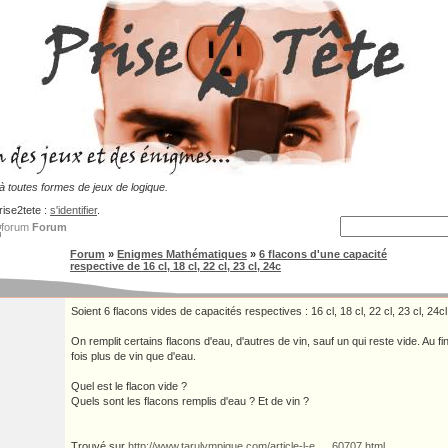
 toutes formes de jeux de logique.
rise2tete :
s'identifier
.
Forum
Forum
»
Enigmes Mathématiques
»
6 flacons d'une capacité
respective de 16 cl, 18 cl, 22 cl, 23 cl, 24c
Soient 6 flacons vides de capacités respectives : 16 cl, 18 cl, 22 cl, 23 cl, 24cl 
On remplit certains flacons d'eau, d'autres de vin, sauf un qui reste vide. Au fi
fois plus de vin que d'eau.
Quel est le flacon vide ?
Quels sont les flacons remplis d'eau ? Et de vin ?
Trouvé sur
http://www.tarulympique.com/article-l-e … 60707.html