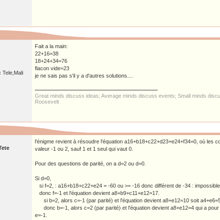
Fait a la main:
22+16=38
18+24+34=76
flacon vide=23
 Tele,Mali
je ne sais pas s'il y a d'autres solutions....
Great minds discuss ideas; Average minds discuss events; Small minds discu
Roosevelt
l'énigme revient à résoudre l'équation a16+b18+c22+d23+e24+f34=0, où les coef
Tete
valeur -1 ou 2, sauf 1 et 1 seul qui vaut 0.
Pour des questions de parité, on a d=2 ou d=0.
Si d=0,
si f=2, : a16+b18+c22+e24 = -60 ou >= -16 donc différent de -34 : impossible
donc f=-1 et l'équation devient a8+b9+c11+e12=17.
si b=2, alors c=-1 (par parité) et l'équation devient a8+e12=10 soit a4+e6=5:
donc b=-1, alors c=2 (par parité) et l'équation devient a8+e12=4 qui a pour 
e=-1.