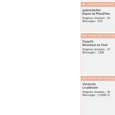
#9
- 04-02-2010 21:06:03
gabrielduflot
Expert de Prise2Tete
Enigmes résolues : 34
Messages : 614
#10
- 04-02-2010 22:54:30
Papy04
Ricocheur en Chef
Enigmes résolues : 47
Messages : 1309
#11
- 04-02-2010 22:54:46
Vasimolo
Le pâtissier
Enigmes résolues : 49
Messages : 5,448E+3