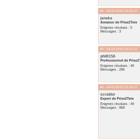
#4
- 04-02-2010 20:05:37
janaka
Amateur de Prise2Tete
Enigmes résolues : 0
Messages : 3
#5
- 04-02-2010 20:11:47
phil0156
Professionnel de Prise2
Enigmes résolues : 49
Messages : 286
#6
- 04-02-2010 20:34:07
scrablor
Expert de Prise2Tete
Enigmes résolues : 49
Messages : 968