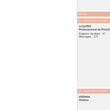
#0 Pub
#2
- 04-02-2010 19:24:21
schaff60
Professionnel de Prise2
Enigmes résolues : 47
Messages : 175
#3
- 04-02-2010 20:02:37
vishnou
Visiteur