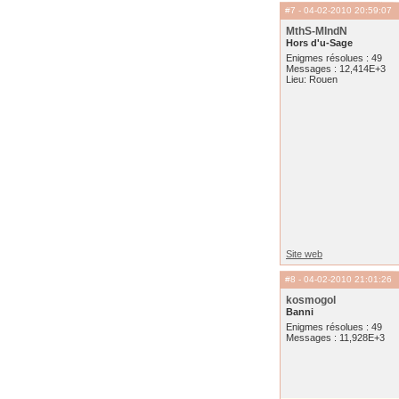
#7
- 04-02-2010 20:59:07
MthS-MlndN
Hors d'u-Sage
Enigmes résolues : 49
Messages : 12,414E+3
Lieu: Rouen
Site web
#8
- 04-02-2010 21:01:26
kosmogol
Banni
Enigmes résolues : 49
Messages : 11,928E+3