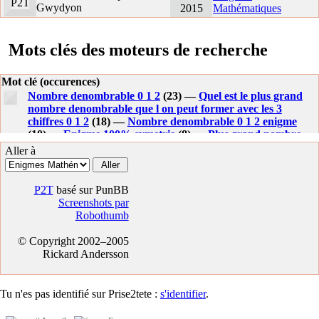
P2T
Gwydyon
2015
Mathématiques
Mots clés des moteurs de recherche
Mot clé (occurences)
Nombre denombrable 0 1 2
(23) —
Quel est le plus grand
nombre denombrable que l on peut former avec les 3
chiffres 0 1 2
(18) —
Nombre denombrable 0 1 2 enigme
(10) —
Enigme 100% symetrie
(8) —
Plus grand nombre
denombrable avec 0 1 2
(8) —
Plus grand nombre
Aller à
denombrable 0 1 2
(6) —
Enigme denombrable 0 1 2
(4) —
0 1 2 denombrable
(4) —
Quel est le plus grand nombre
denombrable
(4) —
Plus grand nombre avec 0 1 2
(4) —
P2T
basé sur PunBB
Enigme plus grand denombrable possible 0 1 2
(4) —
Screenshots par
Premier ou deuxieme a poser piece table ronde
(4) —
Pose
Robothumb
des jetons sur une table ronde gagner a tous les coups
(4) —
Enigme table ronde piece
(3) —
Plus grand chiffre avec 0 1
© Copyright 2002–2005
2
(3) —
Jeux deux 2
(3) —
Dresser une table avec un
Rickard Andersson
nombre impair de convives
(3) —
Enigme strategie
gagnante table ronde
(3) —
Jeu pour placer les gens a table
(2) —
Placer gens a table sous forme de jeux
(2) —
Jeu a
Tu n'es pas identifié sur Prise2tete :
s'identifier
.
deux2
(2) —
Enigmes logiques table ronde sachant que le
gagnant est celui qui pose la derniere piece
(2) —
Plus grand