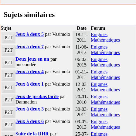
Sujets similaires
Sujet
Date
Forum
Jeux à deux 5
par Vasimolo
18-11-
Enigmes
P2T
2011
Mathématiques
Jeux à deux 7
par Vasimolo
11-06-
Enigmes
P2T
2013
Mathématiques
Deux jeux en un
par
06-02-
Enigmes
P2T
unecoudée
2015
Mathématiques
Jeux à deux 4
par Vasimolo
01-11-
Enigmes
P2T
2011
Mathématiques
Jeux à deux 1
par Vasimolo
12-03-
Enigmes
P2T
2011
Mathématiques
Jeux de probas facile
par
20-01-
Enigmes
P2T
Damnation
2010
Mathématiques
Jeux à deux 3
par Vasimolo
30-03-
Enigmes
P2T
2011
Mathématiques
Jeux à deux 6
par Vasimolo
09-05-
Enigmes
P2T
2013
Mathématiques
Suite de la DHR
par
25-07-
Enigmes