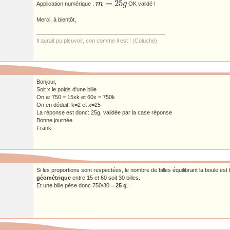
=
25
m
g
Application numérique :
OK validé !
m
=
25
g
Merci, à bientôt,
Il aurait pu pleuvoir, con comme il est ! (Coluche)
Bonjour,
Soit x le poids d'une bille
On a: 750 = 15xk et 60x = 750k
On en déduit: k=2 et x=25
La réponse est donc: 25g, validée par la case réponse
Bonne journée.
Frank
Si les proportions sont respectées, le nombre de billes équilibrant la boule est 
géométrique
entre 15 et 60 soit 30 billes.
Et une bille pèse donc 750/30 =
25 g
.