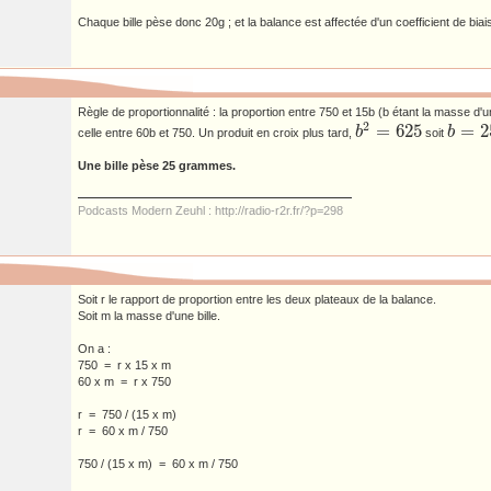
Chaque bille pèse donc 20g ; et la balance est affectée d'un coefficient de biai
Règle de proportionnalité : la proportion entre 750 et 15b (b étant la masse d'
2
=
625
=
2
b
b
celle entre 60b et 750. Un produit en croix plus tard,
soit
b
2
=
625
b
=
25
Une bille pèse 25 grammes.
Podcasts Modern Zeuhl : http://radio-r2r.fr/?p=298
Soit r le rapport de proportion entre les deux plateaux de la balance.
Soit m la masse d'une bille.
On a :
750 = r x 15 x m
60 x m = r x 750
r = 750 / (15 x m)
r = 60 x m / 750
750 / (15 x m) = 60 x m / 750