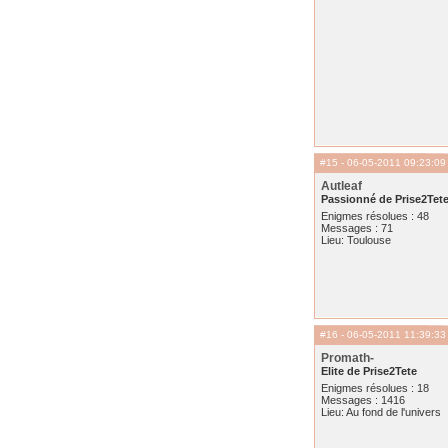
#15
- 06-05-2011 09:23:09
Autleaf
Passionné de Prise2Tet
Enigmes résolues : 48
Messages : 71
Lieu: Toulouse
#16
- 06-05-2011 11:39:33
Promath-
Elite de Prise2Tete
Enigmes résolues : 18
Messages : 1416
Lieu: Au fond de l'univers