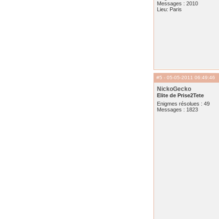
Messages : 2010
Lieu: Paris
#5
- 05-05-2011 06:49:46
NickoGecko
Elite de Prise2Tete
Enigmes résolues : 49
Messages : 1823