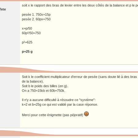
soit x le rapport des bras de levier entre les deux côtés de la balance et p le po
Tete
pesée 1. 750x=15p
pesée 2. 60px=750
x=p/50
60p²/50=750
p²=625
p=25 g
Soit k le coefficient multiplicateur d'erreur de pesée (sans doute lié à des bra
de la balance).
Soit b le poids des billes (en g).
On a 750=15kb et 60b=750k.
Il n'y a aucune difficulté à résoudre ce "système":
k=2 et b=25g ce qui est validé par la case réponse.
Merci pour cette énigmette (pas péjoratif)