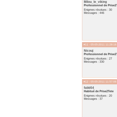
Milou_le_viking
Professionnel de Prise2
Enigmes résolues : 30
Messages : 446
#11
- 05-05-2011 11:28:16
Nicouj
Professionnel de Prise2
Enigmes résolues : 27
Messages : 330
#12
- 05-05-2011 11:57:06
fabb54
Habitué de Prise2Tete
Enigmes résolues : 20
Messages : 37