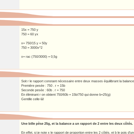
15x = 750 y
750 = 60 yx
x= 750/15 y = 50y
750 = 3000x^2
x= rac (750/3000) = 0,5g
Soit r le rapport constant nécessaire entre deux masses équilibrant la balance 
Première pesée : 750 . r = 15b
Seconde pesée : 60b . r = 750
En éliminant r on obtient 750/60b = 15b/750 qui donne b=25(g)
Gentille celle-là!
Une bille pèse 25g, et la balance a un rapport de 2 entre les deux côtés.
En effet, si je note x le rapport de proportion entre les 2 côtés, et b le pois d'