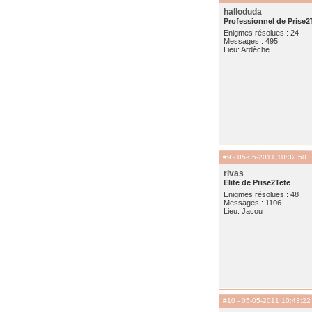
halloduda
Professionnel de Prise2
Enigmes résolues : 24
Messages : 495
Lieu: Ardèche
#9
- 05-05-2011 10:32:50
rivas
Elite de Prise2Tete
Enigmes résolues : 48
Messages : 1106
Lieu: Jacou
#10
- 05-05-2011 10:43:22