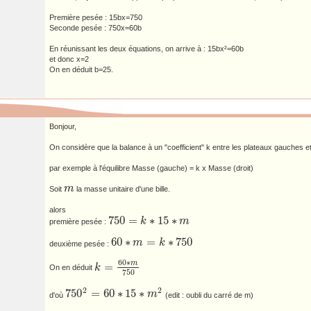
Première pesée : 15bx=750
Seconde pesée : 750x=60b
En réunissant les deux équations, on arrive à : 15bx²=60b
et donc x=2
On en déduit b=25.
Bonjour,
On considère que la balance à un "coefficient" k entre les plateaux gauches et
par exemple à l'équilibre Masse (gauche) = k x Masse (droit)
m
Soit
la masse unitaire d'une bille.
m
alors
750
=
∗
15
∗
k
m
première pesée :
750
=
k
∗
15
∗
m
60
∗
=
∗
750
m
k
deuxième pesée :
60
∗
m
=
k
∗
750
60
∗
m
=
k
On en déduit
k
=
60
∗
m
750
750
2
2
750
=
60
∗
15
∗
m
d'où
(edit : oubli du carré de m)
750
2
=
60
∗
15
∗
m
2