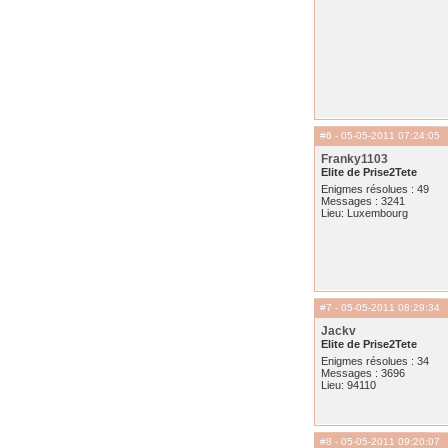
#6
- 05-05-2011 07:24:05
Franky1103
Elite de Prise2Tete
Enigmes résolues : 49
Messages : 3241
Lieu: Luxembourg
#7
- 05-05-2011 08:29:34
Jackv
Elite de Prise2Tete
Enigmes résolues : 34
Messages : 3696
Lieu: 94110
#8
- 05-05-2011 09:20:07