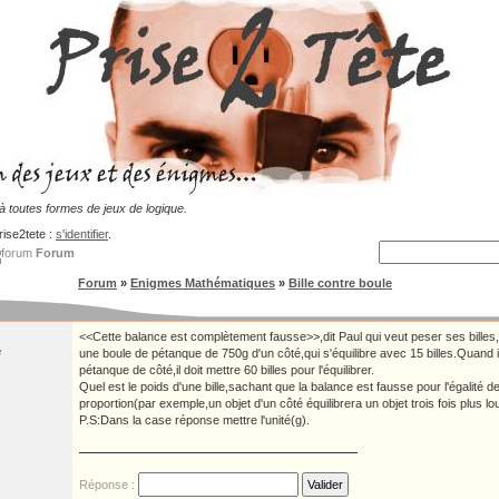
 toutes formes de jeux de logique.
rise2tete :
s'identifier
.
Forum
Forum
»
Enigmes Mathématiques
»
Bille contre boule
<<Cette balance est complètement fausse>>,dit Paul qui veut peser ses billes,t
e
une boule de pétanque de 750g d'un côté,qui s'équilibre avec 15 billes.Quand i
pétanque de côté,il doit mettre 60 billes pour l'équilibrer.
Quel est le poids d'une bille,sachant que la balance est fausse pour l'égalité d
proportion(par exemple,un objet d'un côté équilibrera un objet trois fois plus lo
P.S:Dans la case réponse mettre l'unité(g).
Réponse :