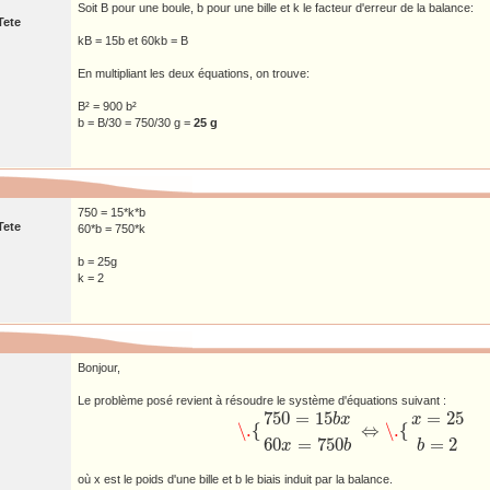
Soit B pour une boule, b pour une bille et k le facteur d'erreur de la balance:
Tete
kB = 15b et 60kb = B
En multipliant les deux équations, on trouve:
B² = 900 b²
b = B/30 = 750/30 g =
25 g
750 = 15*k*b
Tete
60*b = 750*k
b = 25g
k = 2
Bonjour,
Le problème posé revient à résoudre le système d'équations suivant :
750
=
15
=
25
b
x
x
\.
{
⇔
\.
{
\.
{
750
=
15
b
x
60
x
=
750
b
⇔
\.
{
x
=
25
b
=
2
60
=
750
=
2
x
b
b
où x est le poids d'une bille et b le biais induit par la balance.