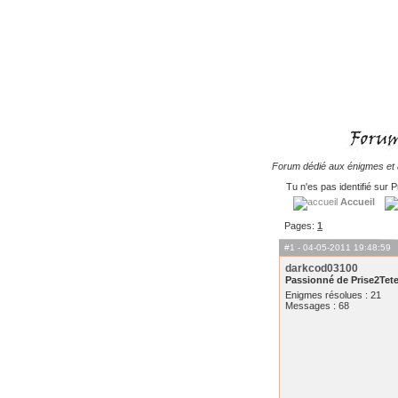
Forum dédié aux énigmes et à
Tu n'es pas identifié sur P
Accueil
Pages:
1
#1
- 04-05-2011 19:48:59
darkcod03100
Passionné de Prise2Tet
Enigmes résolues : 21
Messages : 68