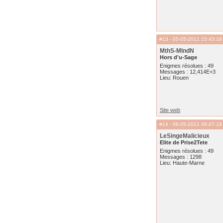
#13
- 05-05-2011 15:43:18
MthS-MlndN
Hors d'u-Sage
Enigmes résolues : 49
Messages : 12,414E+3
Lieu: Rouen
Site web
#14
- 06-05-2011 06:47:19
LeSingeMalicieux
Elite de Prise2Tete
Enigmes résolues : 49
Messages : 1298
Lieu: Haute-Marne