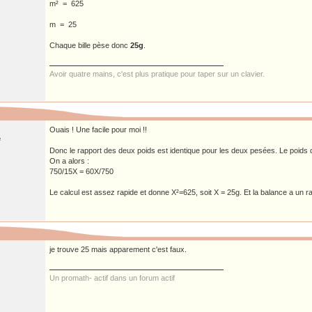
m² = 625
m = 25
Chaque bille pèse donc
25g
.
Avoir quatre mains, c'est plus pratique pour taper sur un clavier.
Ouais ! Une facile pour moi !!
e
Donc le rapport des deux poids est identique pour les deux pesées. Le poids de
On a alors :
750/15X = 60X/750
Le calcul est assez rapide et donne X²=625, soit X = 25g. Et la balance a un r
je trouve 25 mais apparement c'est faux.
Un promath- actif dans un forum actif