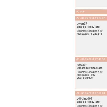
#0 Pub
#2
- 04-05-2011 19:57:27
gwen27
Elite de Prise2Tete
Enigmes résolues : 49
Messages : 6,233E+3
#3
- 04-05-2011 22:47:58
looozer
Expert de Prise2Tete
Enigmes résolues : 49
Messages : 697
Lieu: Belgique
#4
- 05-05-2011 02:10:04
L00ping007
Elite de Prise2Tete
Enigmes résolues : 49