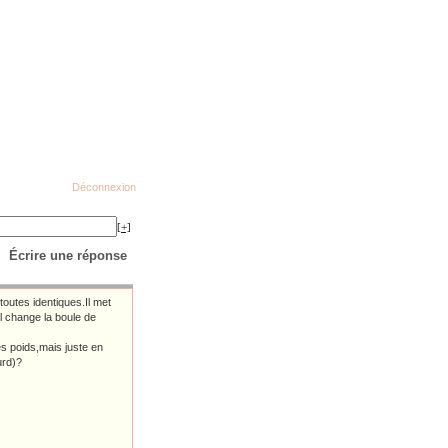
Déconnexion
[+]
Écrire une réponse
outes identiques.Il met
l change la boule de
es poids,mais juste en
urd)?