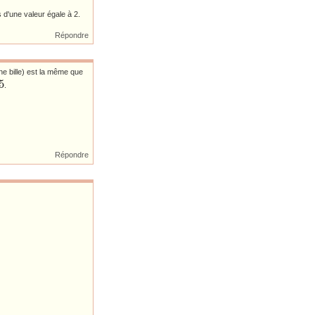
s d'une valeur égale à 2.
Répondre
une bille) est la même que
5
.
Répondre