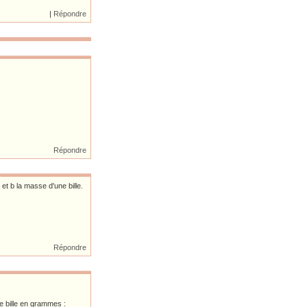
|
Répondre
Répondre
et b la masse d'une bille.
Répondre
une bille en grammes :