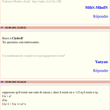
Podcasts Modern Zeuhl : http://radio-r2r.fr/?p=298
MthS-MlndN
Répondre
#7
- 02-06-2011 22:49:32
Bravo à
Clydevil
!
Tes questions sont intéressantes.
Un mathématicien complet est topologiquement fermé!
Yanyan
Répondre
#8
- 03-06-2011 01:24:24
supposons qu'il existe une suite de raison r, alors il existe un a >r/2 tq il existe n tq:
Un = a²
d'ou
Un+1 = Un +r=a²+r