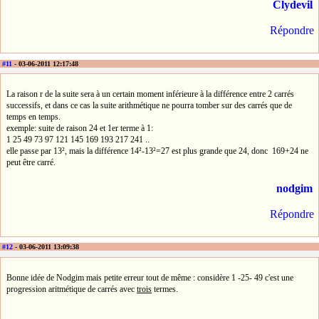
Clydevil
Répondre
#11
- 03-06-2011 12:17:48
La raison r de la suite sera à un certain moment inférieure à la différence entre 2 carrés
successifs, et dans ce cas la suite arithmétique ne pourra tomber sur des carrés que de
temps en temps.
exemple: suite de raison 24 et 1er terme à 1:
1 25 49 73 97 121 145 169 193 217 241 ..
elle passe par 13², mais la différence 14²-13²=27 est plus grande que 24, donc 169+24 ne
peut être carré.
nodgim
Répondre
#12
- 03-06-2011 13:09:38
Bonne idée de Nodgim mais petite erreur tout de même : considère 1 -25- 49 c'est une
progression aritmétique de carrés avec
trois
termes.