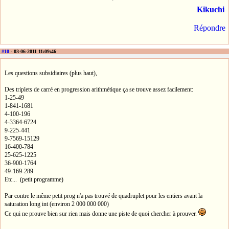
Kikuchi
Répondre
#10
- 03-06-2011 11:09:46
Les questions subsidiaires (plus haut),
Des triplets de carré en progression arithmétique ça se trouve assez facilement:
1-25-49
1-841-1681
4-100-196
4-3364-6724
9-225-441
9-7569-15129
16-400-784
25-625-1225
36-900-1764
49-169-289
Etc... (petit programme)
Par contre le même petit prog n'a pas trouvé de quadruplet pour les entiers avant la
saturation long int (environ 2 000 000 000)
Ce qui ne prouve bien sur rien mais donne une piste de quoi chercher à prouver.