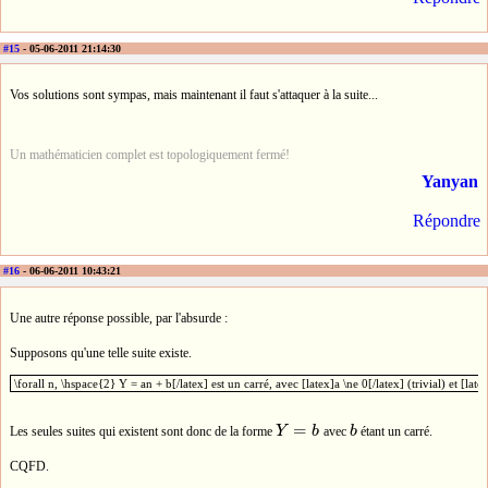
#15
- 05-06-2011 21:14:30
Vos solutions sont sympas, mais maintenant il faut s'attaquer à la suite...
Un mathématicien complet est topologiquement fermé!
Yanyan
Répondre
#16
- 06-06-2011 10:43:21
Une autre réponse possible, par l'absurde :
Supposons qu'une telle suite existe.
\forall n, \hspace{2} Y = an + b[/latex] est un carré, avec [latex]a \ne 0[/latex] (trivial) et 
\forall n, \hspace{2} Y = an + b[/latex] est un carré, avec [latex]a \ne 0[/latex] (trivial) et [
=
Les seules suites qui existent sont donc de la forme
Y
b
avec
b
étant un carré.
Y
=
b
b
CQFD.