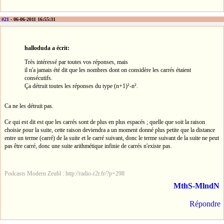
#21
- 06-06-2011 16:55:31
halloduda a écrit:
Très intéressé par toutes vos réponses, mais
il n'a jamais été dit que les nombres dont on considère les carrés étaient
consécutifs.
Ça détruit toutes les réponses du type (n+1)²-n².
Ca ne les détruit pas.
Ce qui est dit est que les carrés sont de plus en plus espacés ; quelle que soit la raison
choisie pour la suite, cette raison deviendra a un moment donné plus petite que la distance
entre un terme (carré) de la suite et le carré suivant, donc le terme suivant de la suite ne peut
pas être carré, donc une suite arithmétique infinie de carrés n'existe pas.
Podcasts Modern Zeuhl : http://radio-r2r.fr/?p=298
MthS-MlndN
Répondre