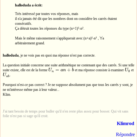
halloduda a écrit:
Très intéressé par toutes vos réponses, mais
il n'a jamais été dit que les nombres dont on considère les carrés étaient
consécutifs.
Ça détruit toutes les réponses du type (n+1)²-n².
∀
Mais le même raisonnement s'appliquerait avec (n+a)²-n² ,
a
∀
arbitrairement grand.
halloduda
, je ne vois pas en quoi ma réponse n'est pas correcte.
La question initiale concerne une suite arithmétique ne contenant que des carrés. Si une telle
=
+
suite existe, elle est de la forme
U
a
n
b
et ma réponse consiste à examiner
U
et
U
n
=
a
n
+
b
U
0
0
n
U
.
U
a
b
a
b
Pourquoi n'est-ce pas correct ? Je ne suppose absolument pas que tous les carrés y sont, je
ne m'intéresse même pas à leur valeur...
Klim.
J'ai tant besoin de temps pour buller qu'il n'en reste plus assez pour bosser. Qui vit sans
folie n'est pas si sage qu'il croit.
Klimrod
Répondre