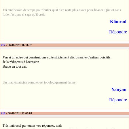
J'ai tant besoin de temps pour buller qu'il n'en reste plus assez pour bosser. Qui vit sans
folie n'est pas si sage qu'il croit.
Klimrod
Répondre
#17
- 06-06-2011 11:33:07
J'en ai un autre qui construit une suite strictement décroissante d'entiers poisitifs.
Je la rédigerais à l'occasion.
Bravo en tout cas.
Un mathématicien complet est topologiquement fermé!
Yanyan
Répondre
#18
- 06-06-2011 12:03:05
Très intéressé par toutes vos réponses, mais