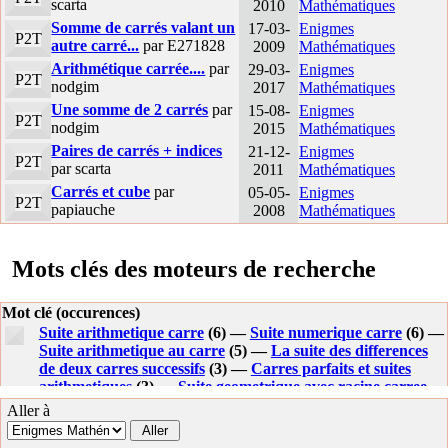
scarta
2010
Mathématiques
Somme de carrés valant un
17-03-
Enigmes
P2T
autre carré...
par E271828
2009
Mathématiques
Arithmétique carrée....
par
29-03-
Enigmes
P2T
nodgim
2017
Mathématiques
Une somme de 2 carrés
par
15-08-
Enigmes
P2T
nodgim
2015
Mathématiques
Paires de carrés + indices
21-12-
Enigmes
P2T
par scarta
2011
Mathématiques
Carrés et cube
par
05-05-
Enigmes
P2T
papiauche
2008
Mathématiques
Mots clés des moteurs de recherche
Mot clé (occurences)
Suite arithmetique carre
(6) —
Suite numerique carre
(6) —
Suite arithmetique au carre
(5) —
La suite des differences
de deux carres successifs
(3) —
Carres parfaits et suites
arithmetiques
(3) —
Suite geometrique avec racine carree
(3) —
Suite numerique carree
(3) —
Enigme suite
Aller à
arithmetique
(3) —
Une suite de carres
(3) —
Progression
arithmetique
(3) —
Carres parfait dans les termes d une