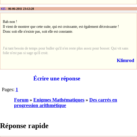
#25
- 06-06-2011 23:12:28
Bah non !
Il vient de montrer que cette suite, qui est croissante, est également décroissante !
Donc soit elle n'existe pas, soit elle est constante.
J'ai tant besoin de temps pour buller qu'il n'en reste plus assez pour bosser. Qui vit sans
folie n'est pas si sage qu'il croit.
Klimrod
Écrire une réponse
Pages:
1
Forum
»
Enigmes Mathématiques
»
Des carrés en
progression arithmétique
Réponse rapide