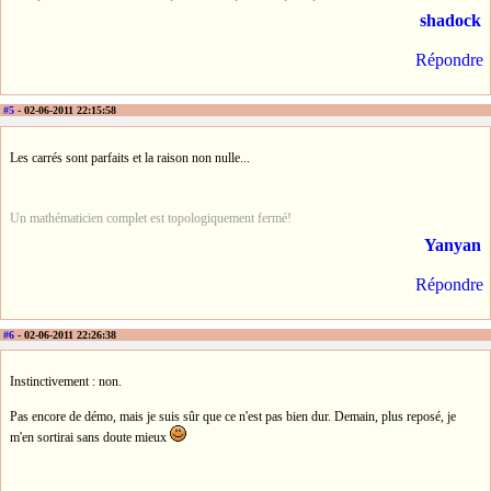
shadock
Répondre
#5
- 02-06-2011 22:15:58
Les carrés sont parfaits et la raison non nulle...
Un mathématicien complet est topologiquement fermé!
Yanyan
Répondre
#6
- 02-06-2011 22:26:38
Instinctivement : non.
Pas encore de démo, mais je suis sûr que ce n'est pas bien dur. Demain, plus reposé, je
m'en sortirai sans doute mieux