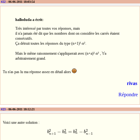
#22
- 06-06-2011 18:03:54
halloduda a écrit:
Très intéressé par toutes vos réponses, mais
il n'a jamais été dit que les nombres dont on considère les carrés étaient
consécutifs.
Ça détruit toutes les réponses du type (n+1)²-n².
∀
Mais le même raisonnement s'appliquerait avec (n+a)²-n² ,
a
∀
arbitrairement grand.
Tu n'as pas lu ma réponse assez en détail alors
rivas
Répondre
#23
- 06-06-2011 18:12:21
Voici une autre solution :
2
2
2
2
−
=
−
b
b
b
b
b
n
+
1
2
−
b
n
2
=
b
n
2
−
b
n
−
1
2
n
n
+
1
−
1
n
n