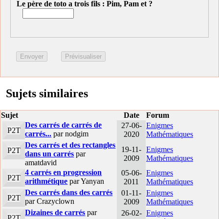
Le père de toto a trois fils : Pim, Pam et ?
Sujets similaires
Sujet
Date
Forum
Des carrés de carrés de
27-06-
Enigmes
P2T
carrés...
par nodgim
2020
Mathématiques
Des carrés et des rectangles
19-11-
Enigmes
P2T
dans un carrés
par
2009
Mathématiques
amatdavid
4 carrés en progression
05-06-
Enigmes
P2T
arithmétique
par Yanyan
2011
Mathématiques
Des carrés dans des carrés
01-11-
Enigmes
P2T
par Crazyclown
2009
Mathématiques
Dizaines de carrés
par
26-02-
Enigmes
P2T