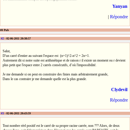
Yanyan
|
Répondre
#0 Pub
#2
- 02-06-2011 20:38:57
Salut,
D'un carré d'entier au suivant l'espace est (n+1)^2-n^2 = 2n+1.
Autrement dit si notre suite est arithmétique et de raison r il existe un moment ou r devient
plus petit que l'espace entre 2 carrés consécutifs, d’où l'impossibilité.
Je me demande si on peut en construire des finies mais arbitrairement grande,
Dans le cas contraire je me demande quelle est la plus grande.
Clydevil
Répondre
#3
- 02-06-2011 20:43:59
Tout nombre réel positif est le carré de sa propre racine carrée, non ??? Alors, de deux