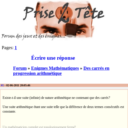
Pages:
1
Écrire une réponse
Forum
»
Enigmes Mathématiques
»
Des carrés en
progression arithmétique
#1
- 02-06-2011 20:05:46
Existe-t-il une suite (infinie) de nature arithmétique ne contenant que des carrés?
Une suite arithmétique étant une suite telle que la différence de deux termes consécutifs est
constante.
Un mathématicien complet est topologiquement fermé!