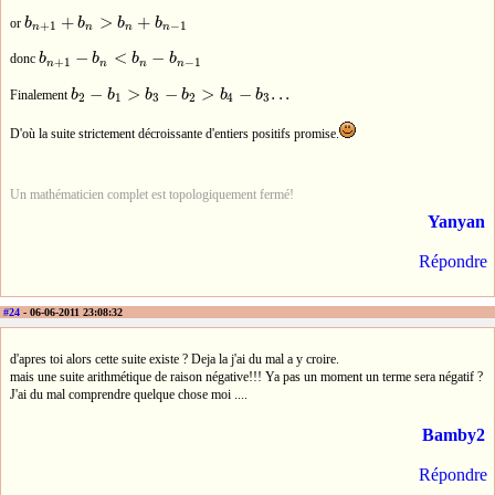
+
>
+
or
b
b
b
b
b
n
+
1
+
b
n
>
b
n
+
b
n
−
1
+
1
−
1
n
n
n
n
−
<
−
donc
b
b
b
b
b
n
+
1
−
b
n
<
b
n
−
b
n
−
1
+
1
−
1
n
n
n
n
−
>
−
>
−
.
.
.
Finalement
b
b
b
b
b
b
b
2
−
b
1
>
b
3
−
b
2
>
b
4
−
b
3
.
.
.
2
1
3
2
4
3
D'où la suite strictement décroissante d'entiers positifs promise.
Un mathématicien complet est topologiquement fermé!
Yanyan
Répondre
#24
- 06-06-2011 23:08:32
d'apres toi alors cette suite existe ? Deja la j'ai du mal a y croire.
mais une suite arithmétique de raison négative!!! Ya pas un moment un terme sera négatif ?
J'ai du mal comprendre quelque chose moi ....
Bamby2
Répondre