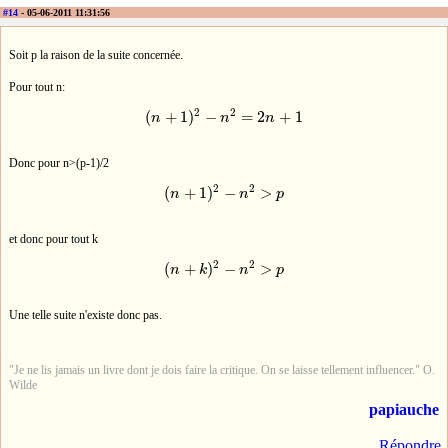
#14
- 05-06-2011 11:31:56
Soit p la raison de la suite concernée.
Pour tout n:
2
2
(
+
1
)
−
=
2
+
1
n
n
n
(
n
+
1
)
2
−
n
2
=
2
n
+
1
Donc pour n>(p-1)/2
2
2
(
+
1
)
−
>
n
n
p
(
n
+
1
)
2
−
n
2
>
p
et donc pour tout k
2
2
(
+
)
−
>
n
k
n
p
(
n
+
k
)
2
−
n
2
>
p
Une telle suite n'existe donc pas.
"Je ne lis jamais un livre dont je dois faire la critique. On se laisse tellement influencer." O.
Wilde
papiauche
Répondre