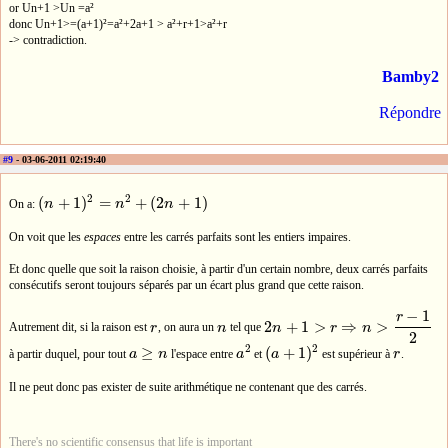
or Un+1 >Un =a²
donc Un+1>=(a+1)²=a²+2a+1 > a²+r+1>a²+r
-> contradiction.
Bamby2
Répondre
#9
- 03-06-2011 02:19:40
2
2
(
+
1
)
=
+
(
2
+
1
)
On a:
n
n
n
(
n
+
1
)
2
=
n
2
+
(
2
n
+
1
)
On voit que les
espaces
entre les carrés parfaits sont les entiers impaires.
Et donc quelle que soit la raison choisie, à partir d'un certain nombre, deux carrés parfaits
consécutifs seront toujours séparés par un écart plus grand que cette raison.
−
1
r
2
+
1
>
⇒
>
Autrement dit, si la raison est
r
, on aura un
n
tel que
n
r
n
r
n
2
n
+
1
>
r
⇒
n
>
r
−
1
2
2
2
2
≥
(
+
1
)
à partir duquel, pour tout
a
n
l'espace entre
a
et
a
est supérieur à
r
.
a
≥
n
a
2
(
a
+
1
)
2
r
Il ne peut donc pas exister de suite arithmétique ne contenant que des carrés.
There's no scientific consensus that life is important