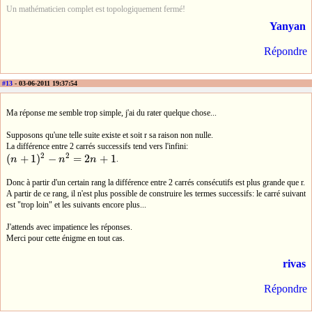
Un mathématicien complet est topologiquement fermé!
Yanyan
Répondre
#13
- 03-06-2011 19:37:54
Ma réponse me semble trop simple, j'ai du rater quelque chose...
Supposons qu'une telle suite existe et soit r sa raison non nulle.
La différence entre 2 carrés successifs tend vers l'infini:
2
2
(
+
1
)
−
=
2
+
1
n
n
n
.
(
n
+
1
)
2
−
n
2
=
2
n
+
1
Donc à partir d'un certain rang la différence entre 2 carrés consécutifs est plus grande que r.
A partir de ce rang, il n'est plus possible de construire les termes successifs: le carré suivant
est "trop loin" et les suivants encore plus...
J'attends avec impatience les réponses.
Merci pour cette énigme en tout cas.
rivas
Répondre