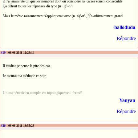
il n'a jamais été dit que les nombres dont on considère les carrés étaient consécutifs.
Ça détruit toutes les réponses du type (n+1)²-n².
∀
Mais le même raisonnement s'appliquerait avec (n+a)²-n² ,
a arbitrairement grand.
∀
halloduda
Répondre
#19
- 06-06-2011 12:26:11
Il étudiait je pense le pire des cas.
Je mettrai ma méthode ce soir.
Un mathématicien complet est topologiquement fermé!
Yanyan
Répondre
#20
- 06-06-2011 13:55:23