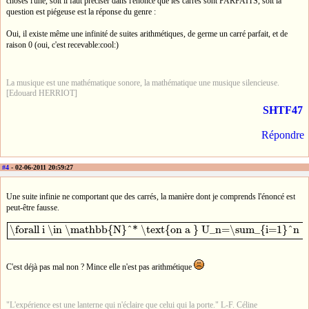
choses l'une, soit il faut préciser dans l'énoncé que les carrés sont PARFAITS, soit la
question est piégeuse est la réponse du genre :
Oui, il existe même une infinité de suites arithmétiques, de germe un carré parfait, et de
raison 0 (oui, c'est recevable:cool:)
La musique est une mathématique sonore, la mathématique une musique silencieuse.
[Edouard HERRIOT]
SHTF47
Répondre
#4
- 02-06-2011 20:59:27
Une suite infinie ne comportant que des carrés, la manière dont je comprends l'énoncé est
peut-être fausse.
\forall i \in \mathbb{N}^* \text{on a } U_n=\sum_{i=1}^n (2i-1)=n^2
\forall i \in \mathbb{N}^* \text{on a } U_n=\sum_{i=1}^n (
C'est déjà pas mal non ? Mince elle n'est pas arithmétique
"L'expérience est une lanterne qui n'éclaire que celui qui la porte." L-F. Céline