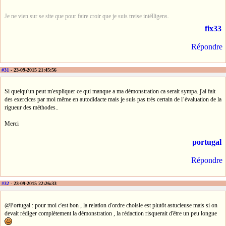
Je ne vien sur se site que pour faire croir que je suis treise intélligens.
fix33
Répondre
#31
- 23-09-2015 21:45:56
Si quelqu'un peut m'expliquer ce qui manque a ma démonstration ca serait sympa. j'ai fait
des exercices par moi même en autodidacte mais je suis pas très certain de l’évaluation de la
rigueur des méthodes..
Merci
portugal
Répondre
#32
- 23-09-2015 22:26:33
@Portugal : pour moi c'est bon , la relation d'ordre choisie est plutôt astucieuse mais si on
devait rédiger complètement la démonstration , la rédaction risquerait d'être un peu longue