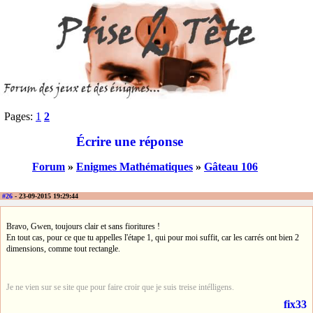
Pages:
1
2
Écrire une réponse
Forum
»
Enigmes Mathématiques
»
Gâteau 106
#26
- 23-09-2015 19:29:44
Bravo, Gwen, toujours clair et sans fioritures !
En tout cas, pour ce que tu appelles l'étape 1, qui pour moi suffit, car les carrés ont bien 2
dimensions, comme tout rectangle.
Je ne vien sur se site que pour faire croir que je suis treise intélligens.
fix33