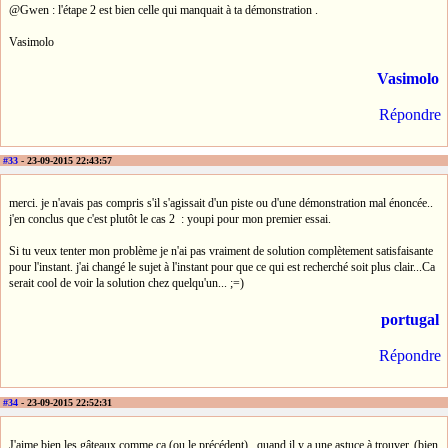
@Gwen : l'étape 2 est bien celle qui manquait à ta démonstration .
Vasimolo
Vasimolo
Répondre
#33
- 23-09-2015 22:43:57
merci. je n'avais pas compris s'il s'agissait d'un piste ou d'une démonstration mal énoncée..
j'en conclus que c'est plutôt le cas 2 : youpi pour mon premier essai.
Si tu veux tenter mon problème je n'ai pas vraiment de solution complètement satisfaisante
pour l'instant. j'ai changé le sujet à l'instant pour que ce qui est recherché soit plus clair...Ca
serait cool de voir la solution chez quelqu'un... ;=)
portugal
Répondre
#34
- 23-09-2015 22:52:31
J'aime bien les gâteaux comme ça (ou le précédent) , quand il y a une astuce à trouver. (bien