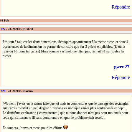
Répondre
#0 Pub
#27
- 23-09-2015 19:34:59
Pas tout à fait, car les deux dimensions identiques appartiennent à la même pièce, et donc 4
occurrences de la dimension ne permet de conclure que sur 3 pièces empilables. (D'où la
ruse du l-1 pour les carrés) Mais comme vasimolo ne tiltait pas, j'ai fait l-1 sur toutes les
pièces.
gwen27
Répondre
#28
- 23-09-2015 19:43:46
@Gwen : j'avais eu la même idée que toi mais tu conviendras que le passage des rectangles
aux carrés méritait un peu d'égard : "rectangles implique carrés plus contraposée et hop" .
La deuxième explication ( convaincante ) que tu nous donnes n'est pas pour moi mais pour
ceux qui suivaient le fil sans comprendre en quoi le problème était résolu .
En tout cas , bravo et merci pour les efforts