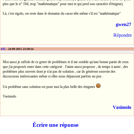
plus que le n° 104, trop "mathématique" pour moi et qui perd son caractère d'énigme).
Là, c'est rigolo, on reste dans le domaine du casse-tête même s'il est "mathématique"
gwen27
Répondre
#35
- 24-09-2015 23:20:14
Moi aussi je raffole de ce genre de problèmes et il me semble qu'une bonne partie de ceux
que j'ai proposés entre dans cette catégorie . J'aime aussi proposer , de temps à autre , des
problèmes plus ouverts dont je n'ai pas de solution , car ils génèrent souvent des
discussions intéressantes même si elles nous dépassent parfois un peu .
Un problème sans solution est pour moi la plus belle des énigmes
Vasimolo
Vasimolo
Écrire une réponse