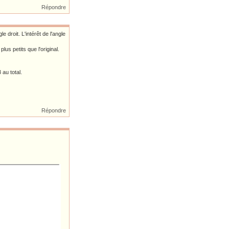
Répondre
 droit. L'intérêt de l'angle
lus petits que l'original.
au total.
Répondre