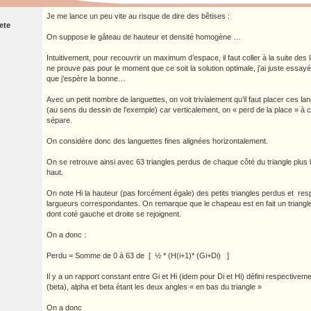
Je me lance un peu vite au risque de dire des bêtises :
ete
On suppose le gâteau de hauteur et densité homogène …
Intuitivement, pour recouvrir un maximum d’espace, il faut coller à la suite des
ne prouve pas pour le moment que ce soit la solution optimale, j’ai juste essay
que j’espère la bonne…
Avec un petit nombre de languettes, on voit trivialement qu’il faut placer ces l
(au sens du dessin de l’exemple) car verticalement, on « perd de la place » 
sépare.
On considère donc des languettes fines alignées horizontalement.
On se retrouve ainsi avec 63 triangles perdus de chaque côté du triangle plus l
haut.
On note Hi la hauteur (pas forcément égale) des petits triangles perdus et res
largueurs correspondantes. On remarque que le chapeau est en fait un triang
dont coté gauche et droite se rejoignent.
On a donc :
Perdu = Somme de 0 à 63 de [ ½ * (H(i+1)* (Gi+Di) ]
Il y a un rapport constant entre Gi et Hi (idem pour Di et Hi) défini respectivem
(beta), alpha et beta étant les deux angles « en bas du triangle »
On a donc