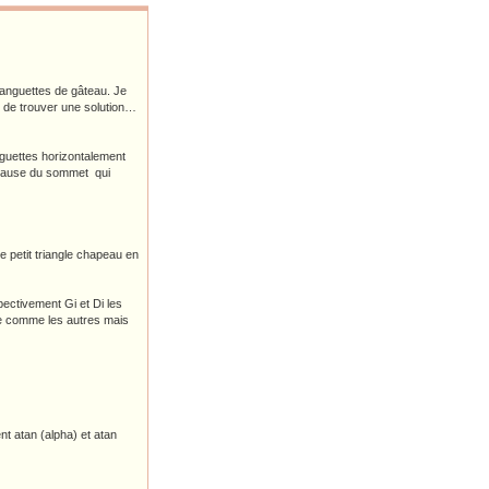
 languettes de gâteau. Je
é de trouver une solution…
anguettes horizontalement
à cause du sommet qui
e petit triangle chapeau en
pectivement Gi et Di les
le comme les autres mais
ent atan (alpha) et atan