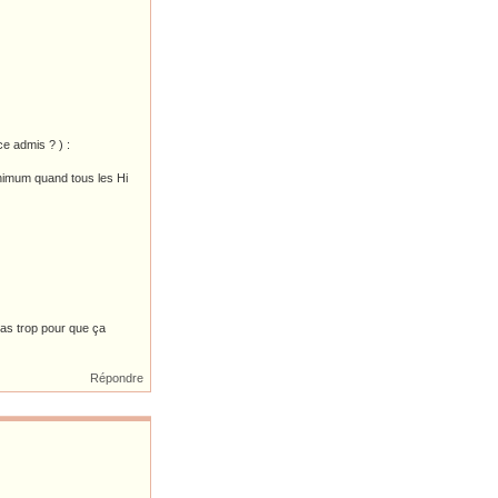
ce admis ? ) :
nimum quand tous les Hi
as trop pour que ça
Répondre