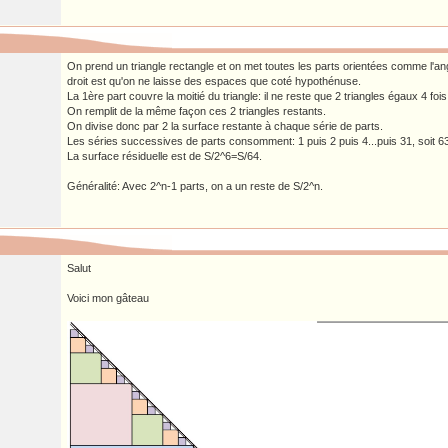
On prend un triangle rectangle et on met toutes les parts orientées comme l'angle
droit est qu'on ne laisse des espaces que coté hypothénuse.
La 1ère part couvre la moitié du triangle: il ne reste que 2 triangles égaux 4 fois p
On remplit de la même façon ces 2 triangles restants.
On divise donc par 2 la surface restante à chaque série de parts.
Les séries successives de parts consomment: 1 puis 2 puis 4...puis 31, soit 63 
La surface résiduelle est de S/2^6=S/64.
Généralité: Avec 2^n-1 parts, on a un reste de S/2^n.
Salut
Voici mon gâteau