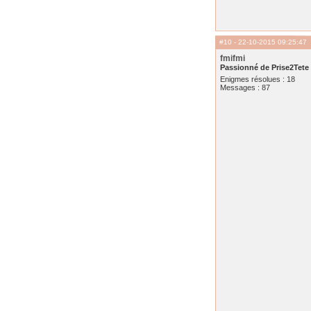
#10
- 22-10-2015 09:25:47
fmifmi
Passionné de Prise2Tete
Enigmes résolues : 18
Messages : 87