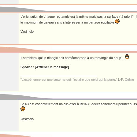
L'orientation de chaque rectangle est la même mais pas la surface ( à priori ) , l
le maximum de gâteau sans s'intéresser à un partage équitable
Vasimolo
Il semblerai qu'un triangle soit homéomorphe à un rectangle du coup...
Spoiler : [Afficher le message]
"L'expérience est une lanterne qui n'éclaire que celui qui la porte." L-F. Céline
Le 63 est essentiellement un clin d'œil à Bell63 , accessoirement il permet aus
Vasimolo