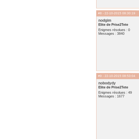
#8
- 22-10-2015 08:30:19
nodgim
Elite de Prise2Tete
Enigmes résolues : 0
Messages : 3840
#9
- 22-10-2015 08:53:04
nobodydy
Elite de Prise2Tete
Enigmes résolues : 49
Messages : 1677