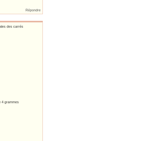
Répondre
nales des carrés
ine 4 grammes