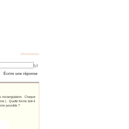
Déconnexion
[+]
Écrire une réponse
ts rectangulaires . Chaque
e ) . Quelle forme doit-il
erte possible ?