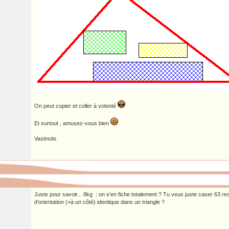
On peut copier et coller à volonté
Et surtout , amusez-vous bien
Vasimolo
Juste pour savoir... 8kg : on s'en fiche totalement ? Tu veux juste caser 63 r
d'orientation (=à un côté) identique dans un triangle ?