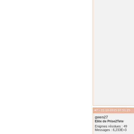
#7
- 22-10-2015 07:51:25
gwen27
Elite de Prise2Tete
Enigmes résolues : 49
Messages : 6,233E+3