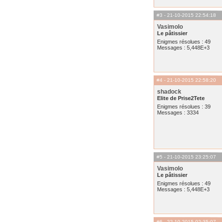
#3
- 21-10-2015 22:54:18
Vasimolo
Le pâtissier
Enigmes résolues : 49
Messages : 5,448E+3
#4
- 21-10-2015 22:58:20
shadock
Elite de Prise2Tete
Enigmes résolues : 39
Messages : 3334
#5
- 21-10-2015 23:25:07
Vasimolo
Le pâtissier
Enigmes résolues : 49
Messages : 5,448E+3
#6
- 22-10-2015 02:35:07