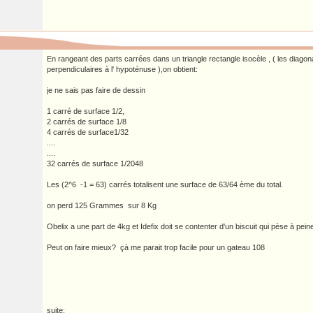
En rangeant des parts carrées dans un triangle rectangle isocèle , ( les diago
perpendiculaires à l' hypoténuse ),on obtient:
je ne sais pas faire de dessin
1 carré de surface 1/2,
2 carrés de surface 1/8
4 carrés de surface1/32
....
....
32 carrés de surface 1/2048
Les (2^6 -1 = 63) carrés totalisent une surface de 63/64 ème du total.
on perd 125 Grammes sur 8 Kg
Obelix a une part de 4kg et Idefix doit se contenter d'un biscuit qui pèse à pe
Peut on faire mieux? çà me parait trop facile pour un gateau 108
suite: