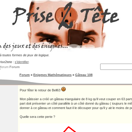
 toutes formes de jeux de logique.
rise2tete :
s'identifier
.
Forum
Forum
»
Enigmes Mathématiques
»
Gâteau 108
Pour fêter le retour de Bell63
Mon pâtissier a créé un gâteau triangulaire de 8 kg qu'il veut couper en 63 par
part doit présenter un côté parallèle à un côté donné du gâteau ( toujours le mêm
donner à ce gâteau et comment faut-il le découper pour qu'il y ait le moins de p
Quelle sera cette perte ?