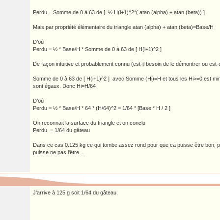
Perdu = Somme de 0 à 63 de [ ½ H(i+1)^2*( atan (alpha) + atan (beta)) ]
Mais par propriété élémentaire du triangle atan (alpha) + atan (beta)=Base/H
D’où
Perdu = ½ * Base/H * Somme de 0 à 63 de [ H(i+1)^2 ]
De façon intuitive et probablement connu (est-il besoin de le démontrer ou est-
Somme de 0 à 63 de [ H(i+1)^2 ] avec Somme (Hi)=H et tous les Hi>=0 est mi
sont égaux. Donc Hi=H/64
D’où
Perdu = ½ * Base/H * 64 * (H/64)^2 = 1/64 * [Base * H / 2 ]
On reconnait la surface du triangle et on conclu
Perdu = 1/64 du gâteau
Dans ce cas 0.125 kg ce qui tombe assez rond pour que ca puisse être bon, p
puisse ne pas l'être...
J'arrive à 125 g soit 1/64 du gâteau.