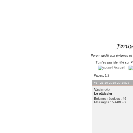
Forum dédié aux énigmes et à
Tu n'es pas identifié sur P
Accueil
Pages:
1
2
#1
- 21-10-2015 20:14:23
Vasimolo
Le pâtissier
Enigmes résolues : 49
Messages : 5,448E+3