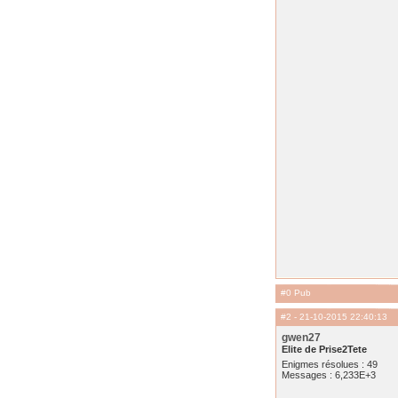
#0 Pub
#2
- 21-10-2015 22:40:13
gwen27
Elite de Prise2Tete
Enigmes résolues : 49
Messages : 6,233E+3