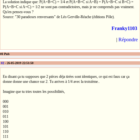
La solution indique que: P(A=B=C) = 1/4 et P(A=B=C si A=B) = P(A=B=C si B=C) =
P(A=B=C si A=C) = 1/2 ne sont pas contradictoires, mais je ne comprends pas vraiment.
Qu'en pensez-vous ?
Source: "30 paradoxes renversants" de Léo Gerville-Réache (éditions Pôle).
Franky1103
|
Répondre
#0 Pub
#2
- 26-05-2019 22:51:50
En disant ça tu supposes que 2 pièces déja tirées sont identiques, ce qui est faux car ça
donne donne une chance sur 2. Tu arrives à 1/4 avec la troisième..
Imagine que tu tries toutes les possibilités,
000
001
010
011
100
101
110
111