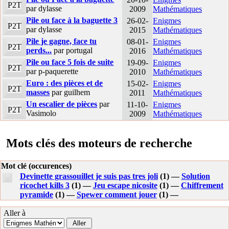
P2T
par dylasse
2009
Mathématiques
Pile ou face à la baguette 3
26-02-
Enigmes
P2T
par dylasse
2015
Mathématiques
Pile je gagne, face tu
08-01-
Enigmes
P2T
perds...
par portugal
2016
Mathématiques
Pile ou face 5 fois de suite
19-09-
Enigmes
P2T
par p-paquerette
2010
Mathématiques
Euro : des pièces et de
15-02-
Enigmes
P2T
masses
par guilhem
2011
Mathématiques
Un escalier de pièces
par
11-10-
Enigmes
P2T
Vasimolo
2009
Mathématiques
Mots clés des moteurs de recherche
Mot clé (occurences)
Devinette grassouillet je suis pas tres joli
(1) —
Solution
ricochet kills 3
(1) —
Jeu escape nicosite
(1) —
Chiffrement
pyramide
(1) —
Spewer comment jouer
(1) —
Aller à