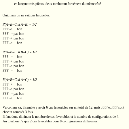
en lançant trois pièces, deux tomberont forcément du même côté
Oui, mais on ne sait pas lesquelles.
P(A=B=C si A=B) = 1/2
PPP -> bon
PPF -> pas bon
FFP -> pas bon
FFF -> bon
P(A=B=C si B=C) = 1/2
PPP -> bon
FPP -> pas bon
PFF -> pas bon
FFF -> bon
P(A=B=C si A=C) = 1/2
PPP -> bon
PFP -> pas bon
FPF -> pas bon
FFF -> bon
Vu comme ça, il semble y avoir 6 cas favorables sur un total de 12, mais
PPP
et
FFF
sont
chacun comptés 3 fois.
Il faut donc diminuer le nombre de cas favorables et le nombre de configurations de 4.
Au total, on n'a que 2 cas favorables pour 8 configurations différentes.