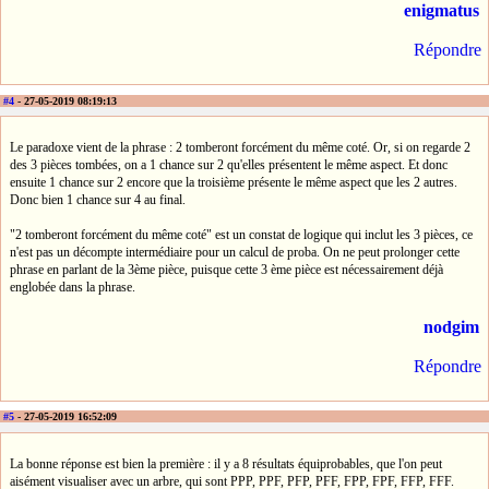
enigmatus
Répondre
#4
- 27-05-2019 08:19:13
Le paradoxe vient de la phrase : 2 tomberont forcément du même coté. Or, si on regarde 2
des 3 pièces tombées, on a 1 chance sur 2 qu'elles présentent le même aspect. Et donc
ensuite 1 chance sur 2 encore que la troisième présente le même aspect que les 2 autres.
Donc bien 1 chance sur 4 au final.
"2 tomberont forcément du même coté" est un constat de logique qui inclut les 3 pièces, ce
n'est pas un décompte intermédiaire pour un calcul de proba. On ne peut prolonger cette
phrase en parlant de la 3ème pièce, puisque cette 3 ème pièce est nécessairement déjà
englobée dans la phrase.
nodgim
Répondre
#5
- 27-05-2019 16:52:09
La bonne réponse est bien la première : il y a 8 résultats équiprobables, que l'on peut
aisément visualiser avec un arbre, qui sont PPP, PPF, PFP, PFF, FPP, FPF, FFP, FFF.