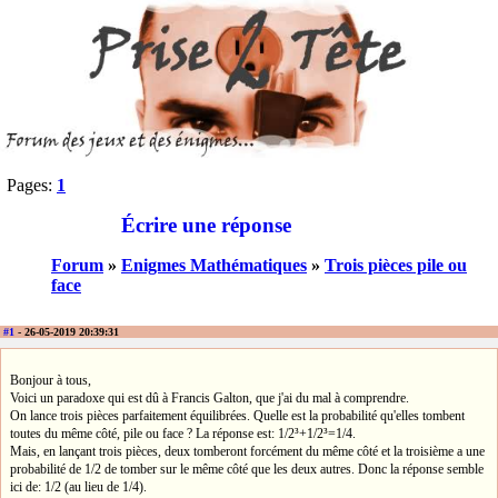
Pages:
1
Écrire une réponse
Forum
»
Enigmes Mathématiques
»
Trois pièces pile ou
face
#1
- 26-05-2019 20:39:31
Bonjour à tous,
Voici un paradoxe qui est dû à Francis Galton, que j'ai du mal à comprendre.
On lance trois pièces parfaitement équilibrées. Quelle est la probabilité qu'elles tombent
toutes du même côté, pile ou face ? La réponse est: 1/2³+1/2³=1/4.
Mais, en lançant trois pièces, deux tomberont forcément du même côté et la troisième a une
probabilité de 1/2 de tomber sur le même côté que les deux autres. Donc la réponse semble
ici de: 1/2 (au lieu de 1/4).