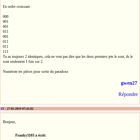
En ordre croissant :
000
001
001
011
001
011
011
111
Tu as toujours 2 identiques, cela ne veut pas dire que les deux premiers jets le sont, ils le
sont seulement 1 fois sur 2.
Numérote tes pièces pour sortir du paradoxe.
gwen27
Répondre
#3
- 27-05-2019 07:41:02
Bonjour,
Franky1103 a écrit: