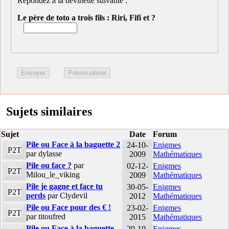
Répondez à la devinette suivante :
Le père de toto a trois fils : Riri, Fifi et ?
Sujets similaires
Sujet
Date
Forum
Pile ou Face à la baguette 2
24-10-
Enigmes
P2T
par dylasse
2009
Mathématiques
Pile ou face ?
par
02-12-
Enigmes
P2T
Milou_le_viking
2009
Mathématiques
Pile je gagne et face tu
30-05-
Enigmes
P2T
perds
par Clydevil
2012
Mathématiques
Pile ou Face pour des € !
23-02-
Enigmes
P2T
par titoufred
2015
Mathématiques
Pile ou Face à la baguette
20-10-
Enigmes