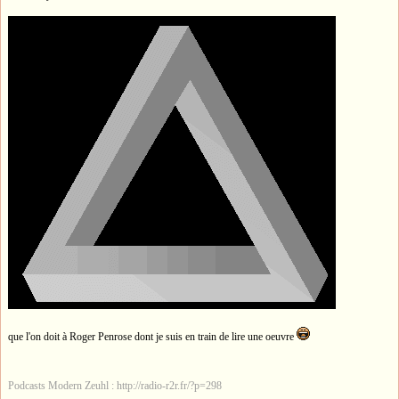
que l'on doit à Roger Penrose dont je suis en train de lire une oeuvre
Podcasts Modern Zeuhl : http://radio-r2r.fr/?p=298