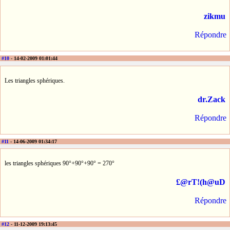
zikmu
Répondre
#10
- 14-02-2009 01:01:44
Les triangles sphériques.
dr.Zack
Répondre
#11
- 14-06-2009 01:34:17
les triangles sphériques 90°+90°+90° = 270°
£@rT!(h@uD
Répondre
#12
- 11-12-2009 19:13:45