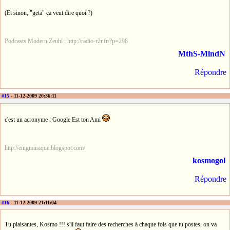
(Et sinon, "geta" ça veut dire quoi ?)
Podcasts Modern Zeuhl : http://radio-r2r.fr/?p=298
MthS-MlndN
Répondre
#15
- 11-12-2009 20:36:11
c'est un acronyme : Google Est ton Ami
http://enigmusique.blogspot.com/
kosmogol
Répondre
#16
- 11-12-2009 21:11:04
Tu plaisantes, Kosmo !!! s'il faut faire des recherches à chaque fois que tu postes, on va