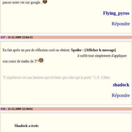
passer notre vie sur google...
Flying_pyros
Répondre
#17
- 11-12-2009 22:04:55
En fait après un peu de réflexion cool on obtient:
Spoiler : [Afficher le message]
il suffit tout simplement d'appliquer
son cours de maths de 3°!
"L'expérience est une lanterne qui n'éclaire que celui qui la porte." L-F. Céline
shadock
Répondre
#18
- 11-12-2009 22:30:02
Shadock a écrit: