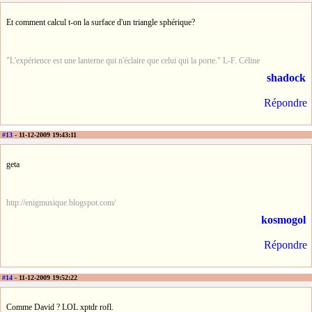
Et comment calcul t-on la surface d'un triangle sphérique?
"L'expérience est une lanterne qui n'éclaire que celui qui la porte." L-F. Céline
shadock
Répondre
#13
- 11-12-2009 19:43:11
geta
http://enigmusique.blogspot.com/
kosmogol
Répondre
#14
- 11-12-2009 19:52:22
Comme David ? LOL xptdr rofl.