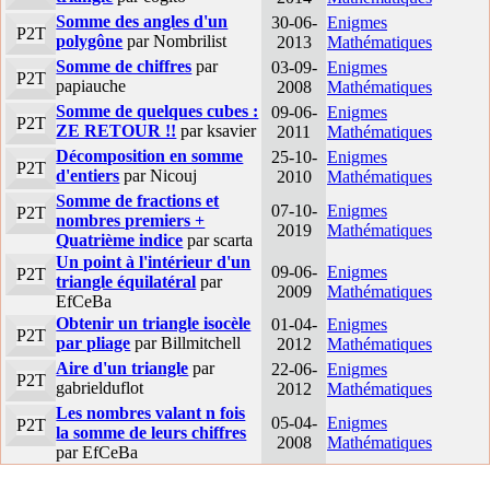
Somme des angles d'un
30-06-
Enigmes
P2T
polygône
par Nombrilist
2013
Mathématiques
Somme de chiffres
par
03-09-
Enigmes
P2T
papiauche
2008
Mathématiques
Somme de quelques cubes :
09-06-
Enigmes
P2T
ZE RETOUR !!
par ksavier
2011
Mathématiques
Décomposition en somme
25-10-
Enigmes
P2T
d'entiers
par Nicouj
2010
Mathématiques
Somme de fractions et
07-10-
Enigmes
P2T
nombres premiers +
2019
Mathématiques
Quatrième indice
par scarta
Un point à l'intérieur d'un
09-06-
Enigmes
P2T
triangle équilatéral
par
2009
Mathématiques
EfCeBa
Obtenir un triangle isocèle
01-04-
Enigmes
P2T
par pliage
par Billmitchell
2012
Mathématiques
Aire d'un triangle
par
22-06-
Enigmes
P2T
gabrielduflot
2012
Mathématiques
Les nombres valant n fois
05-04-
Enigmes
P2T
la somme de leurs chiffres
2008
Mathématiques
par EfCeBa