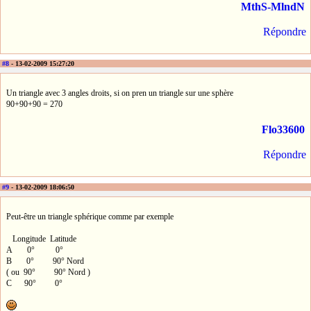
MthS-MlndN
Répondre
#8
- 13-02-2009 15:27:20
Un triangle avec 3 angles droits, si on pren un triangle sur une sphère
90+90+90 = 270
Flo33600
Répondre
#9
- 13-02-2009 18:06:50
Peut-être un triangle sphérique comme par exemple
Longitude Latitude
A 0° 0°
B 0° 90° Nord
( ou 90° 90° Nord )
C 90° 0°