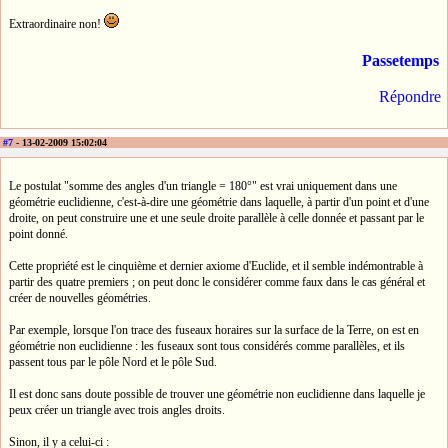
Extraordinaire non!
Passetemps
Répondre
#7
- 13-02-2009 15:02:04
Le postulat "somme des angles d'un triangle = 180°" est vrai uniquement dans une
géométrie euclidienne, c'est-à-dire une géométrie dans laquelle, à partir d'un point et d'une
droite, on peut construire une et une seule droite parallèle à celle donnée et passant par le
point donné.
Cette propriété est le cinquième et dernier axiome d'Euclide, et il semble indémontrable à
partir des quatre premiers ; on peut donc le considérer comme faux dans le cas général et
créer de nouvelles géométries.
Par exemple, lorsque l'on trace des fuseaux horaires sur la surface de la Terre, on est en
géométrie non euclidienne : les fuseaux sont tous considérés comme parallèles, et ils
passent tous par le pôle Nord et le pôle Sud.
Il est donc sans doute possible de trouver une géométrie non euclidienne dans laquelle je
peux créer un triangle avec trois angles droits.
Sinon, il y a celui-ci :