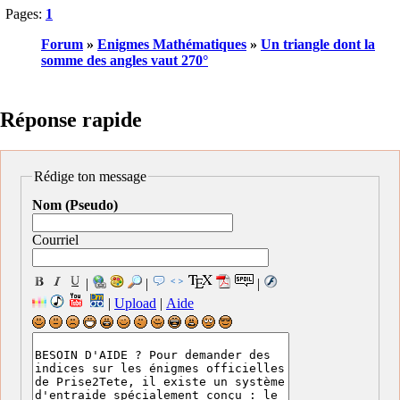
Pages:
1
Forum
»
Enigmes Mathématiques
»
Un triangle dont la
somme des angles vaut 270°
Réponse rapide
Rédige ton message
Nom (Pseudo)
Courriel
|
|
|
|
Upload
|
Aide