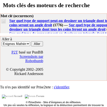
Mots clés des moteurs de recherche
Mot clé (occurences)
Sur quel type de support peut-on dessiner un triangle dont to
coins seront un angle droit
(1776) —
Sur quel type de suppo
dessiner un triangle dont tous les coins feront un angle droit
Sur quel type de support peut-on dessiner un triangle dont to
coins seront un angle droit ?
(482) —
Triangle
(377) —
Sur q
Aller à
de support peut on dessiner un triangle
(183) —
Sur quel su
on dessiner un triangle
(172) —
Le triangle - sur quel type d
peut-on dessiner un triangle dont tous les coins seront un ang
P2T
basé sur PunBB
(101) —
Support triangle angle droit
(76) —
Sur quel type d
Screenshots par
peut on dessiner un triangle dont tous les coins seront un ang
Robothumb
(71) —
Sur quel type de support peut-on dessiner un triangl
les coins feront un angle droit ?
(66) —
Sur quel type de sup
© Copyright 2002–2005
on dessiner un triangle dont tous les coins feront un angle dr
Rickard Andersson
Sur quelle type de support peut on dessiner un triangle
(36)
sur quel type de support peut on dessiner un triangle
(30) —
Geometrie non euclidienne
(28) —
Tringle d angle
(23) —
Tr
Tu n'es pas identifié sur Prise2tete :
s'identifier
.
angles droits
(22) —
Triangle dont tous coins sont angle droi
Enigme triangle
(20) —
Pourquoi la somme des angles d un t
Accueil
Forum
egale a 180 a chaque fois
(20) —
Sur quel type de support
(1
Enigme du triangle
(15) —
Triangle 3 angles droits
(15) —
T
© Prise2tete - Site d'énigmes et de réflexion.
Un jeu où seules la réflexion, la logique et la déduction permettent de trouver la
support triangle angle droit
(15) —
Cercle des neuf points 5e