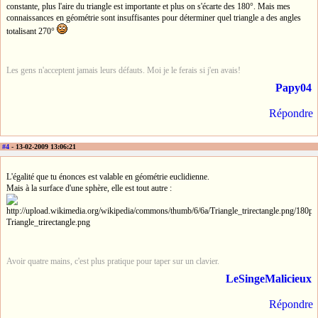
constante, plus l'aire du triangle est importante et plus on s'écarte des 180°. Mais mes
connaissances en géométrie sont insuffisantes pour déterminer quel triangle a des angles
totalisant 270°
Les gens n'acceptent jamais leurs défauts. Moi je le ferais si j'en avais!
Papy04
Répondre
#4
- 13-02-2009 13:06:21
L'égalité que tu énonces est valable en géométrie euclidienne.
Mais à la surface d'une sphère, elle est tout autre :
Avoir quatre mains, c'est plus pratique pour taper sur un clavier.
LeSingeMalicieux
Répondre