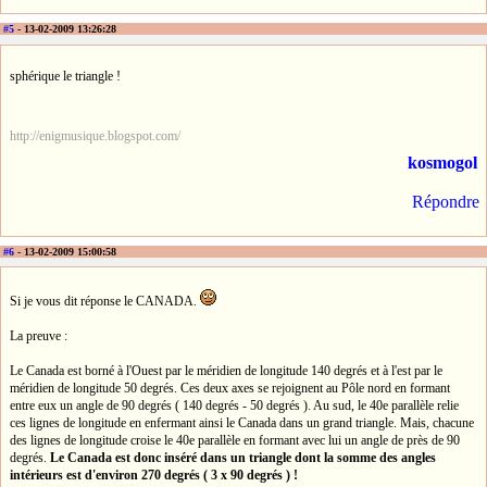
#5
- 13-02-2009 13:26:28
sphérique le triangle !
http://enigmusique.blogspot.com/
kosmogol
Répondre
#6
- 13-02-2009 15:00:58
Si je vous dit réponse le CANADA.
La preuve :
Le Canada est borné à l'Ouest par le méridien de longitude 140 degrés et à l'est par le
méridien de longitude 50 degrés. Ces deux axes se rejoignent au Pôle nord en formant
entre eux un angle de 90 degrés ( 140 degrés - 50 degrés ). Au sud, le 40e parallèle relie
ces lignes de longitude en enfermant ainsi le Canada dans un grand triangle. Mais, chacune
des lignes de longitude croise le 40e parallèle en formant avec lui un angle de près de 90
degrés.
Le Canada est donc inséré dans un triangle dont la somme des angles
intérieurs est d'environ 270 degrés ( 3 x 90 degrés ) !