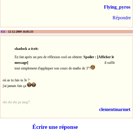
Flying_pyros
Répondre
#21
- 12-12-2009 16:05:33
shadock a écrit:
En fait après un peu de réflexion cool on obtient:
Spoiler : [Afficher le
message]
il suffit
tout simplement d'appliquer son cours de maths de 3°!
où as tu fais ta 3e ?
j'ai jamais fais ça
eki eki eki pa tang!!
clementmarmet
Écrire une réponse