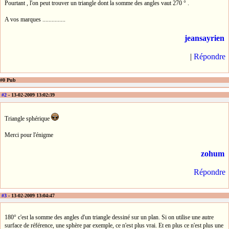
Pourtant , l'on peut trouver un triangle dont la somme des angles vaut 270 ° .
A vos marques ...............
jeansayrien
|
Répondre
#0 Pub
#2
- 13-02-2009 13:02:39
Triangle sphérique
Merci pour l'énigme
zohum
Répondre
#3
- 13-02-2009 13:04:47
180° c'est la somme des angles d'un triangle dessiné sur un plan. Si on utilise une autre
surface de référence, une sphère par exemple, ce n'est plus vrai. Et en plus ce n'est plus une