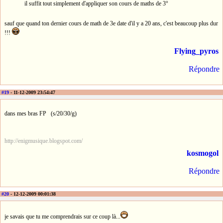
il suffit tout simplement d'appliquer son cours de maths de 3°
sauf que quand ton dernier cours de math de 3e date d'il y a 20 ans, c'est beaucoup plus dur
!!!
Flying_pyros
Répondre
#19
- 11-12-2009 23:54:47
dans mes bras FP (s/20/30/g)
http://enigmusique.blogspot.com/
kosmogol
Répondre
#20
- 12-12-2009 00:01:38
je savais que tu me comprendrais sur ce coup là...