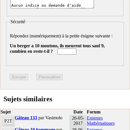
Sécurité
Répondez (numériquement) à la petite énigme suivante :
Un berger a 10 moutons, ils meurent tous sauf 9,
combien en reste-t-il ?
Sujets similaires
Sujet
Date
Forum
Gâteau 133
par Vasimolo
26-05-
Enigmes
P2T
2017
Mathématiques
Gâteau 10 hommage
par
28-06-
Enigmes