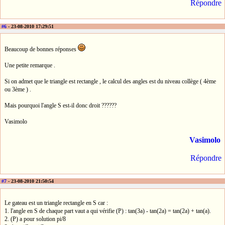
Répondre
#6
- 23-08-2010 17:29:51
Beaucoup de bonnes réponses
Une petite remarque .
Si on admet que le triangle est rectangle , le calcul des angles est du niveau collège ( 4ème
ou 3ème ) .
Mais pourquoi l'angle S est-il donc droit ??????
Vasimolo
Vasimolo
Répondre
#7
- 23-08-2010 21:50:54
Le gateau est un triangle rectangle en S car :
1. l'angle en S de chaque part vaut a qui vérifie (P) : tan(3a) - tan(2a) = tan(2a) + tan(a).
2. (P) a pour solution pi/8