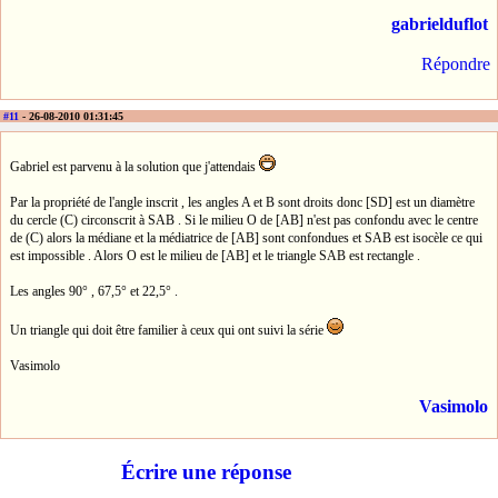
gabrielduflot
Répondre
#11
- 26-08-2010 01:31:45
Gabriel est parvenu à la solution que j'attendais
Par la propriété de l'angle inscrit , les angles A et B sont droits donc [SD] est un diamètre
du cercle (C) circonscrit à SAB . Si le milieu O de [AB] n'est pas confondu avec le centre
de (C) alors la médiane et la médiatrice de [AB] sont confondues et SAB est isocèle ce qui
est impossible . Alors O est le milieu de [AB] et le triangle SAB est rectangle .
Les angles 90° , 67,5° et 22,5° .
Un triangle qui doit être familier à ceux qui ont suivi la série
Vasimolo
Vasimolo
Écrire une réponse