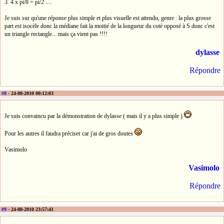
3. 4 x pi/8 = pi/2 ....
Je suis sur qu'une réponse plus simple et plus visuelle est attendu, genre : la plus grosse
part est isocèle donc la médiane fait la moitié de la longueur du coté opposé à S donc c'est
un triangle rectangle... mais ça vient pas !!!!
dylasse
Répondre
#8
- 24-08-2010 00:12:03
Je suis convaincu par la démonstration de dylasse ( mais il y a plus simple )
Pour les autres il faudra préciser car j'ai de gros doutes
Vasimolo
Vasimolo
Répondre
#9
- 24-08-2010 23:57:41