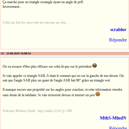
Ça marche pour un triangle rectangle ayant un angle de pi/8.
Inversement...
Celui qui fuit les casse-tête ne vaut pas un clou.
scrablor
Répondre
#4
- 23-08-2010 16:08:54
On va essayer d'être plus efficace sur celui-là que sur le précédent
Je vais appeler ce triangle SAB, A étant le sommet qui est sur la gauche de ton dessin. On
sait que l'angle SAB plus un quart de l'angle ASB fait 90° grâce au triangle vert.
Il manque encore une propriété sur les angles pour conclure, et cette information viendra
sans doute de la médiane. Je vais m'asseoir dessus et tourner un peu
Podcasts Modern Zeuhl : http://radio-r2r.fr/?p=298
MthS-MlndN
Répondre