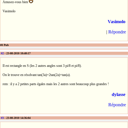
Amusez-vous bien
Vasimolo
Vasimolo
|
Répondre
#0 Pub
#2
- 23-08-2010 10:40:17
Il est rectangle en S (les 2 autres angles sont 3 pi/8 et pi/8).
On le trouve en résolvant tan(3a)=2tan(2a)+tan(a).
rem : il y a 2 petites parts égales mais les 2 autres sont beaucoup plus grandes !
dylasse
Répondre
#3
- 23-08-2010 14:36:04