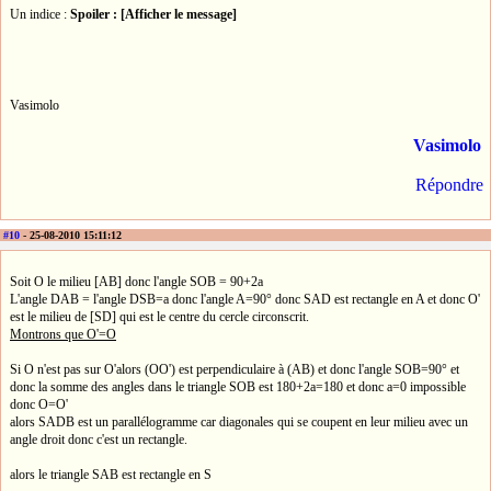
Un indice :
Spoiler : [Afficher le message]
Vasimolo
Vasimolo
Répondre
#10
- 25-08-2010 15:11:12
Soit O le milieu [AB] donc l'angle SOB = 90+2a
L'angle DAB = l'angle DSB=a donc l'angle A=90° donc SAD est rectangle en A et donc O'
est le milieu de [SD] qui est le centre du cercle circonscrit.
Montrons que O'=O
Si O n'est pas sur O'alors (OO') est perpendiculaire à (AB) et donc l'angle SOB=90° et
donc la somme des angles dans le triangle SOB est 180+2a=180 et donc a=0 impossible
donc O=O'
alors SADB est un parallélogramme car diagonales qui se coupent en leur milieu avec un
angle droit donc c'est un rectangle.
alors le triangle SAB est rectangle en S