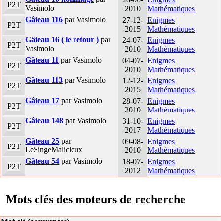
P2T
Vasimolo
2010
Mathématiques
Gâteau 116
par Vasimolo
27-12-
Enigmes
P2T
2015
Mathématiques
Gâteau 16 ( le retour )
par
24-07-
Enigmes
P2T
Vasimolo
2010
Mathématiques
Gâteau 11
par Vasimolo
04-07-
Enigmes
P2T
2010
Mathématiques
Gâteau 113
par Vasimolo
12-12-
Enigmes
P2T
2015
Mathématiques
Gâteau 17
par Vasimolo
28-07-
Enigmes
P2T
2010
Mathématiques
Gâteau 148
par Vasimolo
31-10-
Enigmes
P2T
2017
Mathématiques
Gâteau 25
par
09-08-
Enigmes
P2T
LeSingeMalicieux
2010
Mathématiques
Gâteau 54
par Vasimolo
18-07-
Enigmes
P2T
2012
Mathématiques
Mots clés des moteurs de recherche