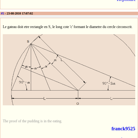
#5
- 23-08-2010 17:07:02
Le gateau doit etre rectangle en S, le long cote 'c' formant le diametre du cercle circonscrit.
The proof of the pudding is in the eating.
franck9525